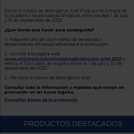
tá
ti
p
Obtén 6 meses de detergente Ariel Pods por la compra de
y
us
tu lavadora o lavasecadora Whirlpool, entre los días 1 de julio
lo
con
y 15 de septiembre de 2023.
g
mejor
d
¿Qué tienes que hacer para conseguirlo?
plazo
to
de
y
1.- Adquiere uno de los modelos de lavadoras o
ar
entrega
lavasecadoras Whirlpool adheridas a la promoción.
2.- Accede a la página web
www.whirlpool.es/promociones/promocion-ariel-2023
y
¿Por
rellena el formulario de registro entre el 1 de julio y 30 de
qué
septiembre de 2023.
te
pedimos
3 .-Recibirás 6 meses de detergente Ariel.
tu
código
Consulta toda la informacion y modelos que entran en
postal?
promoción en las bases legales.
Consultar bases de la promoción
Productos
con
entrega
en
24
horas
y/o
PRODUCTOS DESTACADOS
los más
cercanos