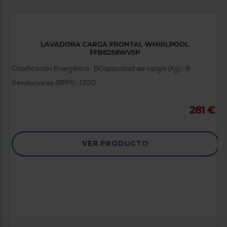
Priorizamos
la entrega
con
nuestros
propios
instaladores
LAVADORA CARGA FRONTAL WHIRLPOOL
Te
FFB8258WVSP
mostramos
tu tienda
Clasificación Energética : B
Capacidad de carga (Kg) : 8
más
cercana
Revoluciones (RPM) : 1200
Ahorramos
en
combustible
281 €
y
cuidamos
el planeta
VER PRODUCTO
VALIDAR
O
también
puedes:
Iniciar
Registrarse
sesión