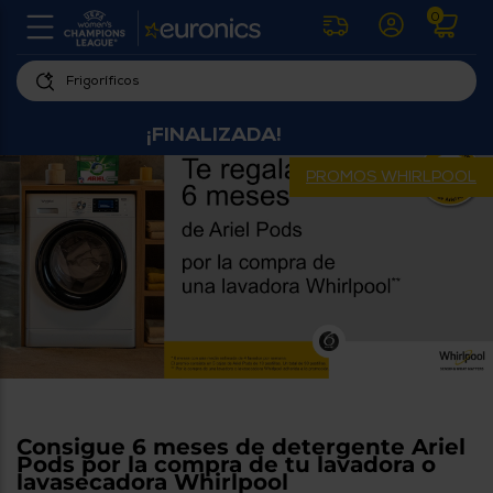
0
U
la
fe
Personaliza
ha
¡FINALIZADA!
ar
tu
y
experiencia
ab
PROMOS WHIRLPOOL
p
de
se
compra
lo
re
Introduce
di
Pu
tu
in
código
p
postal
ir
al
para
re
conocer
d
los
b
se
productos
L
Consigue 6 meses de detergente Ariel
más
us
Pods por la compra de tu lavadora o
cercanos
d
lavasecadora Whirlpool
di
a