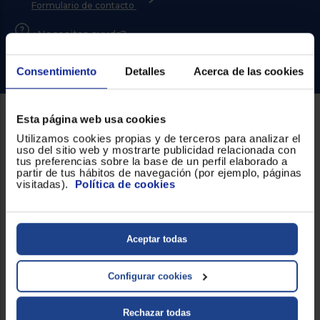
Priorizamos
Formulario de contacto
la entrega
con
¿Necesitas ayuda?
nuestros
propios
instaladores
Ir al centro de ayuda
Te
Consentimiento
Detalles
Acerca de las cookies
mostramos
tu tienda
más
cercana
Esta página web usa cookies
Ahorramos
Sobre Euronics
en
Utilizamos cookies propias y de terceros para analizar el
combustible
uso del sitio web y mostrarte publicidad relacionada con
Quiénes somos
y
cuidamos
tus preferencias sobre la base de un perfil elaborado a
el planeta
partir de tus hábitos de navegación (por ejemplo, páginas
visitadas).
Política de cookies
Nuestras tiendas
VALIDAR
Por qué comprar en Euronics
Blog
Aceptar todas
O
también
Servicios
puedes:
Configurar cookies
Iniciar
Métodos de envío
Registrarse
Rechazar todas
sesión