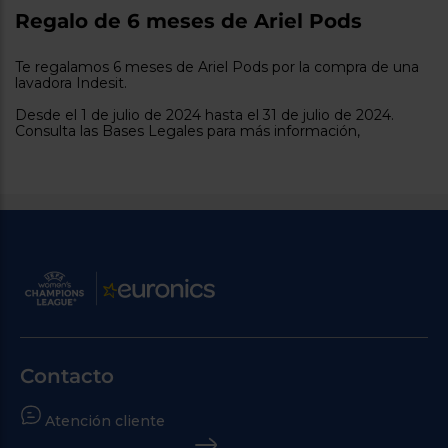
tá
Regalo de 6 meses de Ariel Pods
ti
p
y
us
lo
con
Te regalamos 6 meses de Ariel Pods por la compra de una
g
lavadora Indesit.
mejor
d
plazo
to
Desde el 1 de julio de 2024 hasta el 31 de julio de 2024.
de
y
Consulta las Bases Legales para más información,
ar
entrega
¿Por
qué
te
pedimos
tu
código
postal?
Productos
con
entrega
Contacto
en
24
horas
y/o
los más
Atención cliente
cercanos