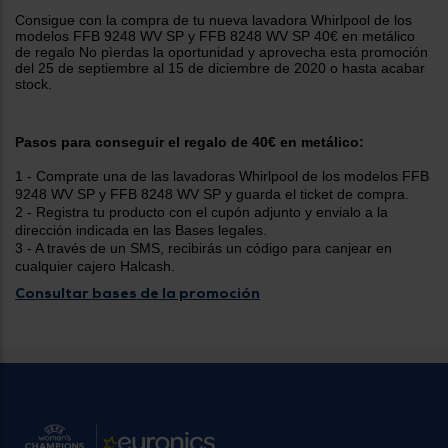
tá
ti
Consigue
con la compra de tu nueva lavadora Whirlpool de los
p
modelos FFB 9248 WV SP y FFB 8248 WV SP
40€ en metálico
y
us
de regalo No pìerdas la oportunidad y aprovecha esta promoción
lo
con
del 25 de septiembre al 15 de diciembre de 2020 o hasta acabar
g
mejor
stock.
d
plazo
to
de
y
ar
Pasos para conseguir el regalo de 40€ en metálico:
entrega
1 - Comprate una de las lavadoras Whirlpool
de
los modelo
s FFB
9248 WV SP y FFB 8248 WV SP
y guarda el ticket de compra.
¿Por
2 - Registra tu producto con el cupón adjunto y envialo a la
qué
dirección indicada en las Bases legales.
te
3 - A través de un SMS, recibirás un código para canjear en
pedimos
cualquier cajero Halcash.
tu
código
Consultar bases de la promoción
postal?
Productos
con
entrega
en
24
horas
y/o
los más
cercanos