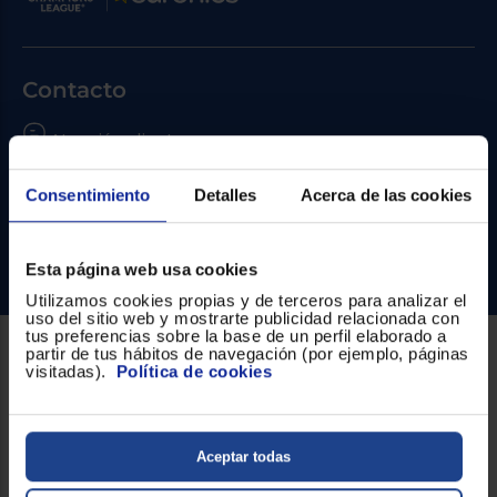
Priorizamos
la entrega
con
nuestros
propios
Contacto
instaladores
Te
mostramos
Atención cliente
tu tienda
más
Formulario de contacto
cercana
Consentimiento
Detalles
Acerca de las cookies
Ahorramos
en
¿Necesitas ayuda?
combustible
y
cuidamos
Ir al centro de ayuda
el planeta
Esta página web usa cookies
Utilizamos cookies propias y de terceros para analizar el
uso del sitio web y mostrarte publicidad relacionada con
VALIDAR
tus preferencias sobre la base de un perfil elaborado a
partir de tus hábitos de navegación (por ejemplo, páginas
visitadas).
Política de cookies
Sobre Euronics
O
también
Quiénes somos
puedes:
Aceptar todas
Nuestras tiendas
Iniciar
Registrarse
sesión