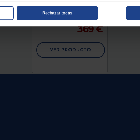
Número Zonas : 6 (4 + 2 Flex
combinadas)
Potencia (W) : 7200
Rechazar todas
Anchura (mm) : 600
369 €
VER PRODUCTO