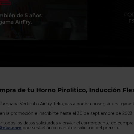
usuarios
de
dispositivos
táctiles
pueden
usar
los
gestos
de
tocar
y
arrastrar.
ompra de tu Horno Pirolítico, Inducción Fle
Campana Vertical o AirFry Teka, vas a poder conseguir una garant
n la promoción e inscribirte hasta el 30 de septiembre de 2023.
r todos los datos solicitados y enviar el comprobante de compra a 
5teka.com
que será el único canal de solicitud del premio.