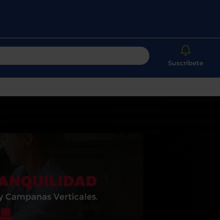
e pedimos tu código postal?
ctos con entrega en
24 horas
y/o los más
Usa
anos
las
Suscríbete
fechas
izamos la entrega con
nuestros propios
hacia
ladores
arriba
y
abajo
ostramos
tu tienda más cercana
para
seleccionar
los
ramos en combustible y
cuidamos el
resultados
eta
disponibles.
Pulsa
intro
para
VALIDAR
ir
al
resultado
O también puedes:
de
búsqueda
seleccionado.
r sesión
Registrarse
Los