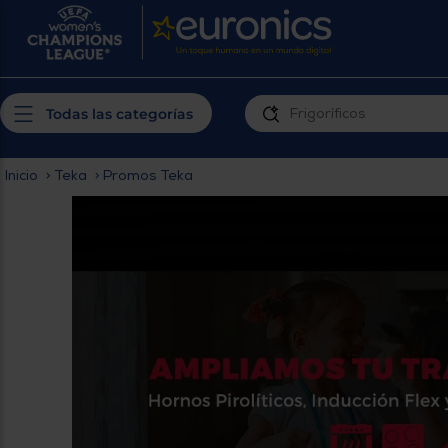
¿Por qué t
Produ
Personaliza tu
cerc
Todas las categorías
experiencia de
Prior
compra
insta
Inicio
Teka
Promos Teka
>
>
Introduce tu código postal para
Te m
conocer los productos más cercanos a
ti y con mejor plazo de entrega
Ahor
plan
Inicia