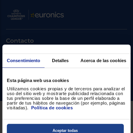
Priorizamos
la entrega
con
nuestros
propios
instaladores
Te
mostramos
tu tienda
Contacto
más
cercana
Ahorramos
Atención cliente
en
Consentimiento
Detalles
Acerca de las cookies
combustible
Formulario de contacto
y
cuidamos
el planeta
¿Necesitas ayuda?
Esta página web usa cookies
VALIDAR
Ir al centro de ayuda
Utilizamos cookies propias y de terceros para analizar el
uso del sitio web y mostrarte publicidad relacionada con
tus preferencias sobre la base de un perfil elaborado a
partir de tus hábitos de navegación (por ejemplo, páginas
O
visitadas).
Política de cookies
también
puedes:
Sobre Euronics
Iniciar
Quiénes somos
Registrarse
Aceptar todas
sesión