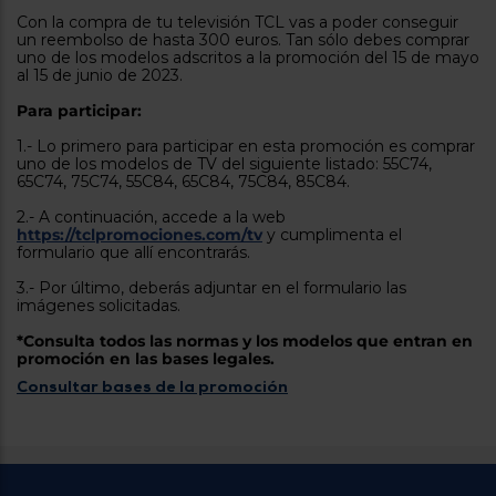
tá
Con la compra de tu televisión TCL vas a poder conseguir
ti
p
un reembolso de hasta 300 euros. Tan sólo debes comprar
y
us
uno de los modelos adscritos a la promoción del 15 de mayo
lo
con
al 15 de junio de 2023.
g
mejor
d
Para participar:
plazo
to
de
y
1.- Lo primero para participar en esta promoción es comprar
ar
entrega
uno de los modelos de TV del siguiente listado: 55C74,
65C74, 75C74, 55C84, 65C84, 75C84, 85C84.
2.- A continuación, accede a la web
¿Por
https://tclpromociones.com/tv
y cumplimenta el
qué
formulario que allí encontrarás.
te
pedimos
3.- Por último, deberás adjuntar en el formulario las
tu
imágenes solicitadas.
código
postal?
*Consulta todos las normas y los modelos que entran en
promoción en las bases legales.
Productos
Consultar bases de la promoción
con
entrega
en
24
horas
y/o
los más
cercanos