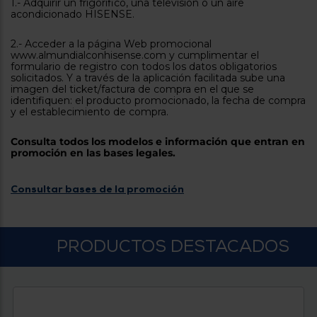
Priorizamos
1.- Adquirir un frigórifico, una televisión o un aire
la entrega
acondicionado HISENSE.
con
nuestros
2.- Acceder a la página Web promocional
propios
www.almundialconhisense.com y cumplimentar el
instaladores
formulario de registro con todos los datos obligatorios
Te
solicitados. Y a través de la aplicación facilitada sube una
mostramos
imagen del ticket/factura de compra en el que se
tu tienda
identifiquen: el producto promocionado, la fecha de compra
más
y el establecimiento de compra.
cercana
Ahorramos
en
Consulta todos los modelos e información que entran en
combustible
promoción en las bases legales.
y
cuidamos
el planeta
Consultar bases de la promoción
VALIDAR
PRODUCTOS DESTACADOS
O
también
puedes:
Iniciar
Registrarse
sesión