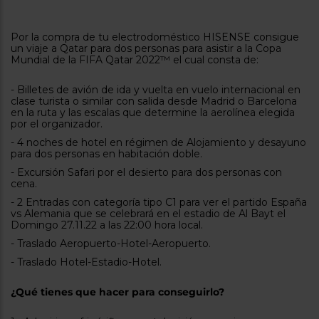
tá
ti
p
y
us
Por la compra de tu electrodoméstico HISENSE consigue
lo
con
un viaje a Qatar para dos personas para asistir a la Copa
g
mejor
Mundial de la FIFA Qatar 2022™ el cual consta de:
d
plazo
to
de
y
- Billetes de avión de ida y vuelta en vuelo internacional en
ar
clase turista o similar con salida desde Madrid o Barcelona
entrega
en la ruta y las escalas que determine la aerolínea elegida
por el organizador.
- 4 noches de hotel en régimen de Alojamiento y desayuno
¿Por
para dos personas en habitación doble.
qué
te
- Excursión Safari por el desierto para dos personas con
pedimos
cena.
tu
- 2 Entradas con categoría tipo C1 para ver el partido España
código
vs Alemania que se celebrará en el estadio de Al Bayt el
postal?
Domingo 27.11.22 a las 22:00 hora local.
Productos
- Traslado Aeropuerto-Hotel-Aeropuerto.
con
- Traslado Hotel-Estadio-Hotel.
entrega
en
24
horas
y/o
¿Qué tienes que hacer para conseguirlo?
los más
cercanos