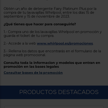
tá
ti
p
Obtén un año de detergente Fairy Platinum Plus por la
y
us
compra de tu lavavajillas Whirlpool, entre los días 15 de
lo
con
septiembre y 15 de noviembre de 2023.
g
mejor
d
¿Qué tienes que hacer para conseguirlo?
plazo
to
de
y
1.- Compra uno de los lavavajillas Whirlpool en promoción y
ar
entrega
guarda el ticket de tu compra.
2.- Accede a la web
www.whirlpool.es/promociones
.
¿Por
3.- Rellena los datos que encontrarás en el formulario de la
qué
página web promocional.
te
pedimos
Consulta toda la informacion y modelos que entran en
tu
promoción en las bases legales
código
Consultar bases de la promoción
postal?
Productos
con
entrega
PRODUCTOS DESTACADOS
en
24
horas
y/o
los más
cercanos