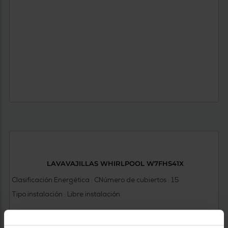
LAVAVAJILLAS WHIRLPOOL W7FHS41X
Clasificación Energética : C
Número de cubiertos : 15
Tipo instalación : Libre instalación