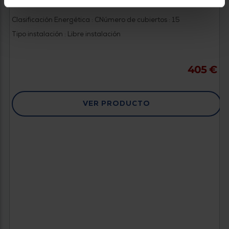
LAVAVAJILLAS WHIRPOOL W7F HS41
Clasificación Energética : C
Número de cubiertos : 15
Tipo instalación : Libre instalación
405 €
VER PRODUCTO