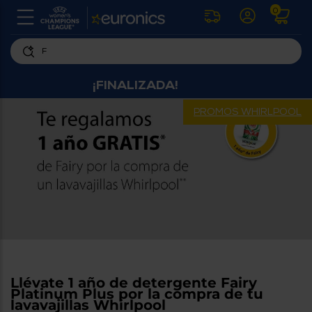
0
U
la
fe
Personaliza
ha
¡FINALIZADA!
ar
tu
y
experiencia
ab
PROMOS WHIRLPOOL
p
de
se
compra
lo
re
Introduce
di
Pu
tu
in
código
p
postal
ir
al
para
re
conocer
d
los
b
se
productos
L
Llévate 1 año de detergente Fairy
más
us
Platinum Plus por la compra de tu
cercanos
d
lavavajillas Whirlpool
di
a