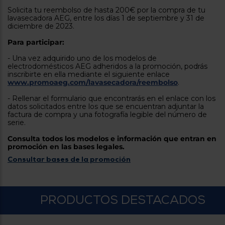
tá
Solicita tu reembolso de hasta 200€ por la compra de tu
ti
p
lavasecadora AEG, entre los días 1 de septiembre y 31 de
y
us
diciembre de 2023.
lo
con
g
mejor
Para participar:
d
plazo
to
- Una vez adquirido uno de los modelos de
de
y
electrodomésticos AEG adheridos a la promoción, podrás
ar
entrega
inscribirte en ella mediante el siguiente enlace
www.promoaeg.com/lavasecadora/reembolso
.
- Rellenar el formulario que encontrarás en el enlace con los
¿Por
datos solicitados entre los que se encuentran adjuntar la
qué
factura de compra y una fotografía legible del número de
te
serie.
pedimos
tu
Consulta todos los modelos e información que entran en
código
promoción en las bases legales.
postal?
Consultar bases de la promoción
Productos
con
entrega
en
24
PRODUCTOS DESTACADOS
horas
y/o
los más
cercanos