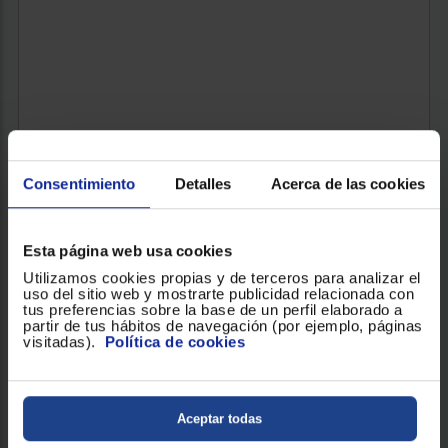
Consentimiento
Detalles
Acerca de las cookies
Esta página web usa cookies
Utilizamos cookies propias y de terceros para analizar el
uso del sitio web y mostrarte publicidad relacionada con
tus preferencias sobre la base de un perfil elaborado a
partir de tus hábitos de navegación (por ejemplo, páginas
LAVADORA SECADORA AEG LWR7194M2B
visitadas).
Política de cookies
Clasificación energética / lavado + secado : D
Revoluciones (RPM) : 1600
Aceptar todas