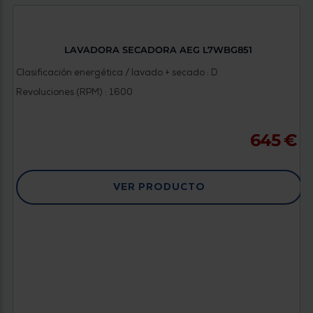
Priorizamos
la entrega
con
nuestros
propios
LAVADORA SECADORA AEG L7WBG851
instaladores
Te
Clasificación energética / lavado + secado : D
mostramos
tu tienda
Revoluciones (RPM) : 1600
más
cercana
Ahorramos
en
645 €
combustible
y
cuidamos
el planeta
VER PRODUCTO
VALIDAR
O
también
puedes:
Iniciar
Registrarse
sesión