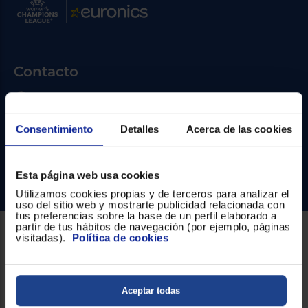
Priorizamos
la entrega
con
nuestros
propios
instaladores
Te
Contacto
mostramos
tu tienda
más
Atención cliente
cercana
Ahorramos
Formulario de contacto
Consentimiento
Detalles
Acerca de las cookies
en
combustible
¿Necesitas ayuda?
y
cuidamos
el planeta
Esta página web usa cookies
Ir al centro de ayuda
Utilizamos cookies propias y de terceros para analizar el
VALIDAR
uso del sitio web y mostrarte publicidad relacionada con
tus preferencias sobre la base de un perfil elaborado a
partir de tus hábitos de navegación (por ejemplo, páginas
visitadas).
Política de cookies
O
Sobre Euronics
también
puedes:
Quiénes somos
Aceptar todas
Iniciar
Registrarse
Nuestras tiendas
sesión