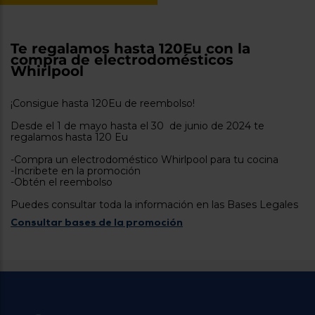
tá
ti
p
y
us
lo
con
Te regalamos hasta 120Eu con la
g
compra de electrodomésticos
mejor
d
Whirlpool
plazo
to
de
y
ar
entrega
¡Consigue hasta 120Eu de reembolso!
Desde el 1 de mayo hasta el 30 de junio de 2024 te
regalamos hasta 120 Eu
¿Por
qué
-Compra un electrodoméstico Whirlpool para tu cocina
te
-Incribete en la promoción
pedimos
-Obtén el reembolso
tu
código
Puedes consultar toda la información en las Bases Legales
postal?
Consultar bases de la promoción
Productos
con
entrega
en
24
horas
y/o
los más
cercanos