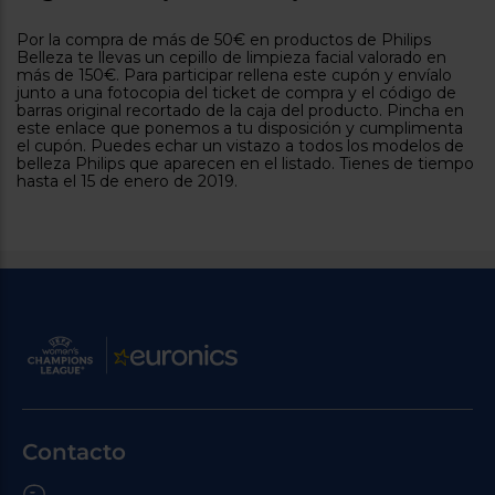
tá
ti
p
Por la compra de más de 50€ en productos de Philips
y
us
Belleza te llevas un cepillo de limpieza facial valorado en
lo
con
más de 150€. Para participar rellena este cupón y envíalo
g
mejor
junto a una fotocopia del ticket de compra y el código de
d
barras original recortado de la caja del producto. Pincha en
plazo
to
este enlace que ponemos a tu disposición y cumplimenta
de
y
el cupón. Puedes echar un vistazo a todos los modelos de
ar
entrega
belleza Philips que aparecen en el listado. Tienes de tiempo
hasta el 15 de enero de 2019.
¿Por
qué
te
pedimos
tu
código
postal?
Productos
con
entrega
en
24
horas
y/o
Contacto
los más
cercanos