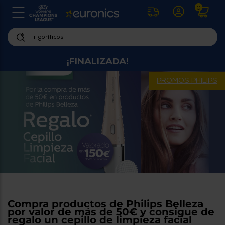
0
U
la
fe
Personaliza
ha
¡FINALIZADA!
ar
tu
y
experiencia
ab
PROMOS PHILIPS
p
de
se
compra
lo
re
Introduce
di
Pu
tu
in
código
p
postal
ir
al
para
re
conocer
d
los
b
se
productos
L
Compra productos de Philips Belleza
más
us
por valor de más de 50€ y consigue de
cercanos
d
regalo un cepillo de limpieza facial
di
a