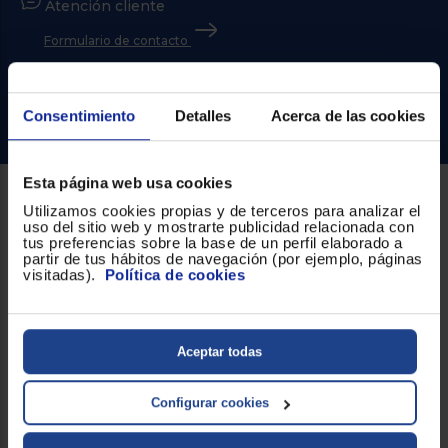
Priorizamos
Atención cliente
la entrega
con
Formulario de contacto
nuestros
propios
¿Necesitas ayuda?
instaladores
Te
mostramos
Consentimiento
Detalles
Acerca de las cookies
Ir al centro de ayuda
tu tienda
más
cercana
Ahorramos
Esta página web usa cookies
en
combustible
Utilizamos cookies propias y de terceros para analizar el
Sobre Euronics
y
cuidamos
uso del sitio web y mostrarte publicidad relacionada con
el planeta
tus preferencias sobre la base de un perfil elaborado a
Quiénes somos
partir de tus hábitos de navegación (por ejemplo, páginas
visitadas).
Política de cookies
VALIDAR
Nuestras tiendas
Por qué comprar en Euronics
O
Aceptar todas
también
Blog
puedes:
Configurar cookies
Servicios
Iniciar
Registrarse
sesión