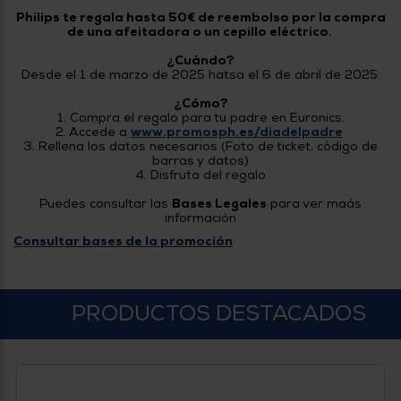
tá
Philips te regala hasta 50€ de reembolso por la compra
ti
p
de una afeitadora o un cepillo eléctrico.
y
us
lo
con
¿Cuándo?
g
mejor
Desde el 1 de marzo de 2025 hatsa el 6 de abril de 2025.
d
plazo
to
¿Cómo?
de
y
1. Compra el regalo para tu padre en Euronics.
ar
entrega
2. Accede a
www.promosph.es/diadelpadre
3. Rellena los datos necesarios (Foto de ticket, código de
barras y datos)
4. Disfruta del regalo
¿Por
qué
Puedes consultar las
Bases Legales
para ver maás
te
información
pedimos
Consultar bases de la promoción
tu
código
postal?
Productos
PRODUCTOS DESTACADOS
con
entrega
en
24
horas
y/o
los más
cercanos