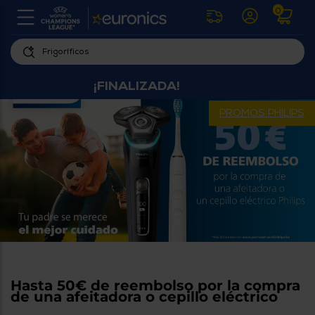
0
U
la
fe
Personaliza
ha
¡FINALIZADA!
ar
tu
y
experiencia
ab
PROMOS PHILIPS
p
de
se
compra
lo
re
Introduce
di
Pu
tu
in
código
p
postal
ir
al
para
re
conocer
d
los
b
se
productos
L
Hasta 50€ de reembolso por la compra
más
us
de una afeitadora o cepillo eléctrico
cercanos
d
di
a