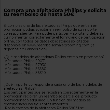
tá
ti
p
Compra una afeitadora Philips y solicita
y
us
tu reembolso de hasta 50€
lo
con
g
mejor
d
plazo
Si compras una de las afeitadoras Philips que entran en
to
promoción podrás solicitar el reembolso de su importe
de
y
correspondiente. Para poder participar y solicitarlo deberás
ar
entrega
cumplimentar correctamente el formulario de participación
online, con todos los datos obligatorios solicitados,
disponible en www.reembolsomalegrooming.com (la
dejamos a tu disposición).
¿Por
qué
¿Qué modelos de afeitadoras Philips entran en promoción?
te
-Afeitadora Philips S9031
pedimos
-Afeitadora Philips S7930
tu
-Afeitadora Philips S6680
código
-Afeitadora Philips S6620
postal?
Productos
¿Qué importe corresponde a cada uno de los modelos de
con
afeitadoras Philips?
entrega
Los participantes que se registren correctamente en la
en
24
promoción recibirán un reembolso parcial del producto
horas
y/o
promocionado adquirido. En función del modelo se
los más
reembolsarán los siguientes importes:
cercanos
-Por la compra de la afeitadora Philips S9031 se