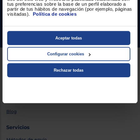
tus preferencias sobre la base de un perfil elaborado a
partir de tus hábitos de navegación (por ejemplo, páginas
Formulario de contacto
visitadas).
Política de cookies
¿Necesitas ayuda?
Ir al centro de ayuda
Aceptar todas
Configurar cookies
Sobre Euronics
Rechazar todas
Quiénes somos
Nuestras tiendas
Por qué comprar en Euronics
Blog
Servicios
Métodos de envío