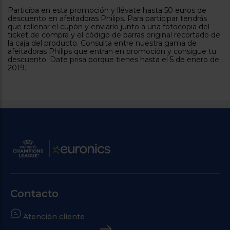
tá
Particípa en esta promoción y llévate hasta 50 euros de
ti
p
descuento en afeitadoras Philips. Para participar tendrás
y
us
que rellenar el cupón y enviarlo junto a una fotocopia del
lo
con
ticket de compra y el código de barras original recortado de
g
mejor
la caja del producto. Consulta entre nuestra gama de
d
afeitadoras Philips que entran en promoción y consigue tu
plazo
to
descuento. Date prisa porque tienes hasta el 5 de enero de
de
y
2019.
ar
entrega
¿Por
qué
te
pedimos
tu
código
postal?
Productos
con
entrega
Contacto
en
24
horas
y/o
los más
Atención cliente
cercanos