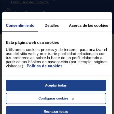
Priorizamos
Formulario de contacto
la entrega
con
¿Necesitas ayuda?
nuestros
propios
instaladores
Ir al centro de ayuda
Te
Consentimiento
Detalles
Acerca de las cookies
mostramos
tu tienda
más
cercana
Esta página web usa cookies
Ahorramos
Sobre Euronics
en
Utilizamos cookies propias y de terceros para analizar el
combustible
uso del sitio web y mostrarte publicidad relacionada con
Quiénes somos
y
cuidamos
tus preferencias sobre la base de un perfil elaborado a
el planeta
partir de tus hábitos de navegación (por ejemplo, páginas
visitadas).
Política de cookies
Nuestras tiendas
VALIDAR
Por qué comprar en Euronics
Aceptar todas
Blog
O
también
puedes:
Servicios
Configurar cookies
Iniciar
Métodos de envío
Registrarse
Rechazar todas
sesión