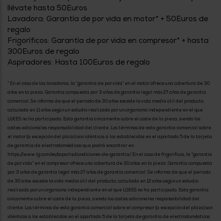
Priorizamos
llévate hasta 50Euros
la entrega
con
Lavadora: Garantía de por vida en motor* + 50Euros de
nuestros
regalo
propios
Frigoríficos: Garantía de por vida en compresor* + hasta
instaladores
Te
300Euros de regalo
mostramos
Aspiradores: Hasta 100Euros de regalo
tu tienda
más
cercana
* En el caso de las lavadoras, la “garantía de por vida” en el motor ofrece una cobertura de 30
Ahorramos
años en la pieza. Garantía compuesta por 3 años de garantía legal más 27 años de garantía
en
comercial. Se informa de que el periodo de 30 años excede la vida media útil del producto,
combustible
y
cuidamos
calculada en 11 años según un estudio realizado por un organismo independiente en el que
el planeta
LGEES no ha participado. Esta garantía únicamente cubre el coste de la pieza, siendo los
costes adicionales responsabilidad del cliente. Los términos de esta garantía comercial sobre
el motor (a excepción del plazo) son idénticos a los establecidos en el apartado 5 de la tarjeta
VALIDAR
de garantía de electrodomésticos que podrá encontrar en
https://www.lg.com/es/soporte/condiciones-de-garantia/ En el caso de frigoríficos, la “garantía
de por vida” en el compresor ofrece una cobertura de 30 años en la pieza. Garantía compuesta
O
por 3 años de garantía legal más 27 años de garantía comercial. Se informa de que el periodo
también
de 30 años excede la vida media útil del producto, calculada en 12 años según un estudio
puedes:
realizado por un organismo independiente en el que LGEES no ha participado. Esta garantía
únicamente cubre el coste de la pieza, siendo los costes adicionales responsabilidad del
cliente. Los términos de esta garantía comercial sobre el compresor (a excepción del plazo) son
Iniciar
Registrarse
sesión
idénticos a los establecidos en el apartado 5 de la tarjeta de garantía de electrodomésticos