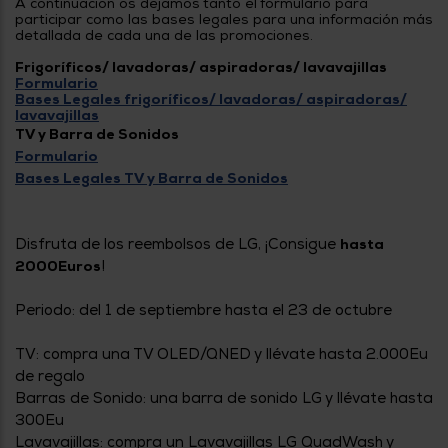
A continuación os dejamos tanto el formulario para
tá
participar como las bases legales para una información más
ti
p
detallada de cada una de las promociones.
y
us
lo
con
Frigoríficos/ lavadoras/ aspiradoras/ lavavajillas
g
mejor
Formulario
d
Bases Legales frigoríficos/ lavadoras/ aspiradoras/
plazo
to
lavavajillas
de
y
TV y Barra de Sonidos
ar
entrega
Formulario
Bases Legales TV y Barra de Sonidos
¿Por
qué
te
Disfruta de los reembolsos de LG, ¡Consigue
hasta
pedimos
!
2000Euros
tu
código
postal?
Periodo: del 1 de septiembre hasta el 23 de octubre
Productos
TV: compra una TV OLED/QNED y llévate hasta 2.000Eu
con
entrega
de regalo
en
24
Barras de Sonido: una barra de sonido LG y llévate hasta
horas
y/o
los más
300Eu
cercanos
Lavavajillas: compra un Lavavajillas LG QuadWash y