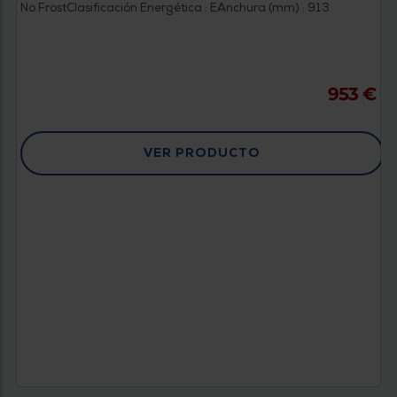
No Frost
Clasificación Energética : E
Anchura (mm) : 913
953 €
VER PRODUCTO