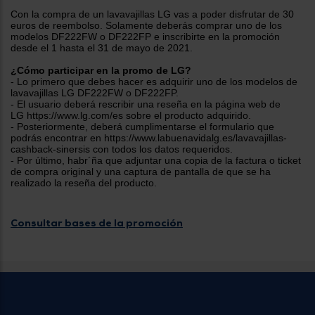
tá
ti
Con la compra de un lavavajillas LG vas a poder disfrutar de 30
p
euros de reembolso. Solamente deberás comprar uno de los
y
us
modelos DF222FW o DF222FP e inscribirte en la promoción
lo
con
desde el 1 hasta el 31 de mayo de 2021.
g
mejor
d
¿Cómo participar en la promo de LG?
plazo
to
- Lo primero que debes hacer es adquirir uno de los modelos de
de
y
lavavajillas LG DF222FW o DF222FP.
ar
entrega
- El usuario deberá rescribir una reseña en la página web de
LG https://www.lg.com/es sobre el producto adquirido.
- Posteriormente, deberá cumplimentarse el formulario que
podrás encontrar en https://www.labuenavidalg.es/lavavajillas-
¿Por
cashback-sinersis con todos los datos requeridos.
qué
- Por último, habr´ña que adjuntar una copia de la factura o ticket
te
de compra original y una captura de pantalla de que se ha
pedimos
realizado la reseña del producto.
tu
código
postal?
Consultar bases de la promoción
Productos
con
entrega
en
24
horas
y/o
los más
cercanos