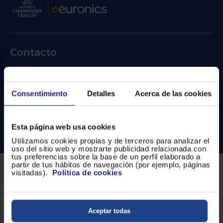
Priorizamos
la entrega
con
nuestros
propios
instaladores
Te
Contacto
mostramos
tu tienda
más
Atención cliente
cercana
Ahorramos
Formulario de contacto
Consentimiento
Detalles
Acerca de las cookies
en
combustible
¿Necesitas ayuda?
y
cuidamos
el planeta
Esta página web usa cookies
Ir al centro de ayuda
Utilizamos cookies propias y de terceros para analizar el
VALIDAR
uso del sitio web y mostrarte publicidad relacionada con
tus preferencias sobre la base de un perfil elaborado a
partir de tus hábitos de navegación (por ejemplo, páginas
visitadas).
Política de cookies
O
Sobre Euronics
también
puedes:
Quiénes somos
Aceptar todas
Iniciar
Registrarse
Nuestras tiendas
sesión