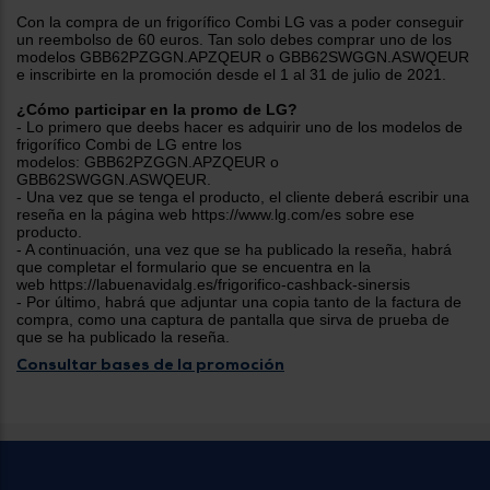
tá
ti
Con la compra de un frigorífico Combi LG vas a poder conseguir
p
un reembolso de 60 euros. Tan solo debes comprar uno de los
y
us
modelos GBB62PZGGN.APZQEUR o GBB62SWGGN.ASWQEUR
lo
con
e inscribirte en la promoción desde el 1 al 31 de julio de 2021.
g
mejor
d
¿Cómo participar en la promo de LG?
plazo
to
- Lo primero que deebs hacer es adquirir uno de los modelos de
de
y
frigorífico Combi de LG entre los
ar
entrega
modelos: GBB62PZGGN.APZQEUR o
GBB62SWGGN.ASWQEUR.
- Una vez que se tenga el producto, el cliente deberá escribir una
reseña en la página web https://www.lg.com/es sobre ese
¿Por
producto.
qué
- A continuación, una vez que se ha publicado la reseña, habrá
te
que completar el formulario que se encuentra en la
pedimos
web https://labuenavidalg.es/frigorifico-cashback-sinersis
tu
- Por último, habrá que adjuntar una copia tanto de la factura de
código
compra, como una captura de pantalla que sirva de prueba de
postal?
que se ha publicado la reseña.
Consultar bases de la promoción
Productos
con
entrega
en
24
horas
y/o
los más
cercanos