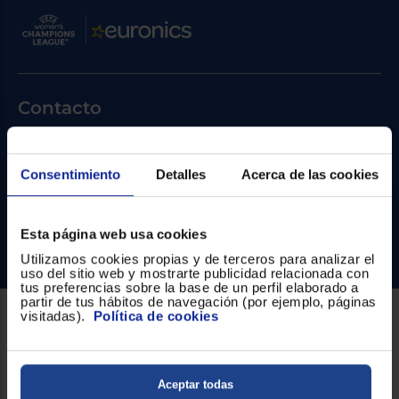
Priorizamos
la entrega
con
nuestros
propios
instaladores
Te
mostramos
Contacto
tu tienda
más
cercana
Atención cliente
Ahorramos
en
Consentimiento
Detalles
Acerca de las cookies
Formulario de contacto
combustible
y
cuidamos
¿Necesitas ayuda?
el planeta
Esta página web usa cookies
Ir al centro de ayuda
Utilizamos cookies propias y de terceros para analizar el
VALIDAR
uso del sitio web y mostrarte publicidad relacionada con
tus preferencias sobre la base de un perfil elaborado a
partir de tus hábitos de navegación (por ejemplo, páginas
O
visitadas).
Política de cookies
también
Sobre Euronics
puedes:
Quiénes somos
Iniciar
Aceptar todas
Registrarse
sesión