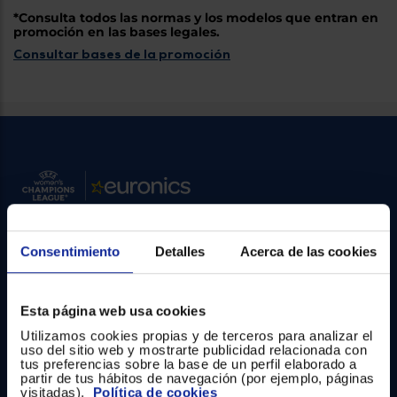
Priorizamos
la entrega
*Consulta todos las normas y los modelos que entran en
con
promoción en las bases legales.
nuestros
Consultar bases de la promoción
propios
instaladores
Te
mostramos
tu tienda
más
cercana
Ahorramos
en
combustible
y
cuidamos
el planeta
Consentimiento
Detalles
Acerca de las cookies
VALIDAR
Contacto
Atención cliente
O
Esta página web usa cookies
también
Formulario de contacto
Utilizamos cookies propias y de terceros para analizar el
puedes:
uso del sitio web y mostrarte publicidad relacionada con
tus preferencias sobre la base de un perfil elaborado a
¿Necesitas ayuda?
Iniciar
partir de tus hábitos de navegación (por ejemplo, páginas
Registrarse
sesión
visitadas).
Política de cookies