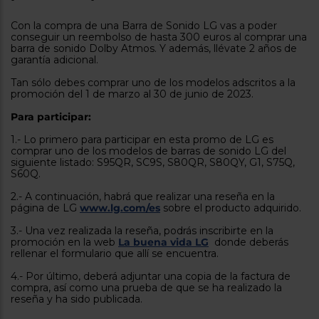
tá
ti
p
Con la compra de una Barra de Sonido LG vas a poder
y
us
conseguir un reembolso de hasta 300 euros al comprar una
lo
con
barra de sonido Dolby Atmos. Y además, llévate 2 años de
g
mejor
garantía adicional.
d
plazo
to
Tan sólo debes comprar uno de los modelos adscritos a la
de
y
promoción del 1 de marzo al 30 de junio de 2023.
ar
entrega
Para participar:
1.- Lo primero para participar en esta promo de LG es
¿Por
comprar uno de los modelos de barras de sonido LG del
qué
siguiente listado: S95QR, SC9S, S80QR, S80QY, G1, S75Q,
te
S60Q.
pedimos
tu
2.- A continuación, habrá que realizar una reseña en la
código
página de LG
www.lg.com/es
sobre el producto adquirido.
postal?
3.- Una vez realizada la reseña, podrás inscribirte en la
Productos
promoción en la web
La buena vida LG
donde deberás
con
rellenar el formulario que allí se encuentra.
entrega
en
24
4.- Por último, deberá adjuntar una copia de la factura de
horas
y/o
compra, así como una prueba de que se ha realizado la
los más
reseña y ha sido publicada.
cercanos