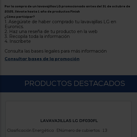
tá
ti
Por la compra de un lavavajillas LG promocionado antes del 31 de octubre de
p
2025, llévate hasta 1 año de productos Finish
y
us
¿Cómo participar?
lo
con
1. Asegúrate de haber comprado tu lavavajillas LG en
g
mejor
Euronics.
d
2. Haz una reseña de tu producto en la web
plazo
to
3. Recopila toda la información
de
y
4. Inscríbete
ar
entrega
Consulta las bases legales para más información
Consultar bases de la promoción
¿Por
qué
te
pedimos
PRODUCTOS DESTACADOS
tu
código
postal?
Productos
con
entrega
en
24
LAVAVAJILLAS LG DF030FL
horas
y/o
los más
Clasificación Energética : E
Número de cubiertos : 13
cercanos