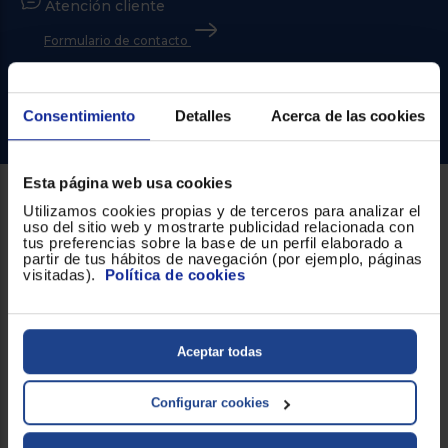
Priorizamos
Atención cliente
la entrega
con
Formulario de contacto
nuestros
propios
¿Necesitas ayuda?
instaladores
Te
mostramos
Consentimiento
Detalles
Acerca de las cookies
Ir al centro de ayuda
tu tienda
más
cercana
Ahorramos
Esta página web usa cookies
en
combustible
Utilizamos cookies propias y de terceros para analizar el
Sobre Euronics
y
cuidamos
uso del sitio web y mostrarte publicidad relacionada con
el planeta
tus preferencias sobre la base de un perfil elaborado a
Quiénes somos
partir de tus hábitos de navegación (por ejemplo, páginas
visitadas).
Política de cookies
VALIDAR
Nuestras tiendas
Por qué comprar en Euronics
O
Aceptar todas
también
Blog
puedes:
Configurar cookies
Servicios
Iniciar
Registrarse
sesión