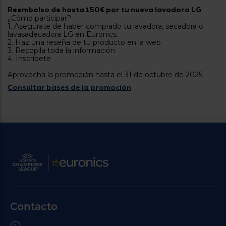
tá
Reembolso de hasta 150€ por tu nueva lavadora LG
ti
p
¿Cómo participar?
y
us
1. Asegúrate de haber comprado tu lavadora, secadora o
lo
con
lavasadecadora LG en Euronics.
g
mejor
2. Haz una reseña de tu producto en la web
d
3. Recopila toda la información
plazo
to
4. Inscríbete
de
y
ar
entrega
Aprovecha la promcoión hasta el 31 de octubre de 2025.
Consultar bases de la promoción
¿Por
qué
te
pedimos
tu
código
postal?
Productos
con
entrega
en
24
horas
y/o
Contacto
los más
cercanos