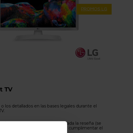
PROMOS LG
t TV
 o los detallados en las bases legales durante el
TV.
m/es
. Una vez verificada y publicada la reseña (se
lavadorasinteligentes-tv-2020
y cumplimentar el