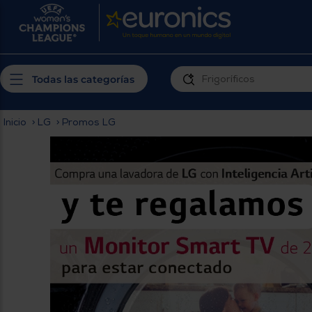
¿Por qué t
Produ
Personaliza tu
cerc
Todas las categorías
experiencia de
Prior
compra
insta
Inicio
LG
Promos LG
>
>
Introduce tu código postal para
Te m
conocer los productos más cercanos a
ti y con mejor plazo de entrega
Ahor
plan
Inicia