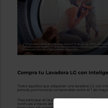
Compra tu Lavadora LG con Intelige
Todos aquellos que adquieran una lavadora LG con inteli
periodo promocional comprendido entre el 1 de mayo y e
Para participar en la promoción se deberá escribir un
notificará a través del correo electrónico proporcionad
formulario adjuntando una copia de la factura o ticket