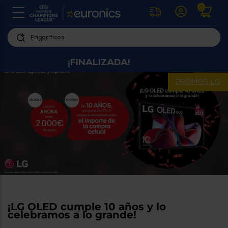
0
U
la
fe
Personaliza
ha
¡FINALIZADA!
ar
tu
y
experiencia
ab
PROMOS LG
p
de
se
compra
lo
re
Introduce
di
Pu
tu
in
código
p
postal
ir
al
para
re
conocer
d
los
b
se
productos
L
¡LG OLED cumple 10 años y lo
más
us
celebramos a lo grande!
cercanos
d
di
a