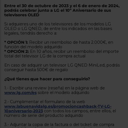
tá
Entre el 30 de octubre de 2023 y el 6 de enero de 2024,
ti
p
podrás celebrar junto a LG el 10º Aniversario de sus
y
us
televisores OLED
lo
con
g
mejor
Si adquieres uno de los televisores de los modelos LG
d
OLED o LG QNED, de entre los indicados en las bases
plazo
to
legales, tendrás derecho a:
de
y
ar
entrega
* OPCIÓN 1:
Recibir un reembolso de hasta 2.000€, en
función del modelo adquirido
* OPCIÓN 2:
En 10 años, recibir un reembolso del importe
total del televisor LG de la compra actual
¿Por
qué
En caso de adquirir un televisor LG QNED MiniLed, podrás
te
conseguir hasta 500€ de regalo
pedimos
tu
¿Qué tienes que hacer para conseguirlo?
código
postal?
1.- Escribir una review (reseña) en la página web de
www.lg.com/es
sobre el modelo adquirido
Productos
con
2.- Cumplimentar el formulario de la web
entrega
www.labuenavidalg.es/promocioncashback-TV-LG-
en
24
10aniversario-2023
con todos los campos, entre ellos, el
horas
y/o
número de serie del producto adquirido
los más
cercanos
3.- Adjuntar la copia de la factura o del ticket de compra