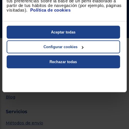
tus preferencias sobre la base de un perfil elaborado a
Formulario de contacto
partir de tus hábitos de navegación (por ejemplo, páginas
visitadas).
Política de cookies
¿Necesitas ayuda?
Ir al centro de ayuda
Aceptar todas
Configurar cookies
Sobre Euronics
Rechazar todas
Quiénes somos
Nuestras tiendas
Por qué comprar en Euronics
Blog
Servicios
Métodos de envío