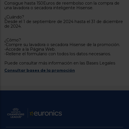
Consigue hasta 150Euros de reembolso con la compra de
tá
ti
una lavadora o secadora inteligente Hisense.
p
y
us
¿Cuándo?
lo
con
Desde el 1 de septiembre de 2024 hasta el 31 de diciembre
g
mejor
de 2024.
d
plazo
to
de
y
¿Cómo?
ar
entrega
-Compre su lavadora o secadora Hisense de la promoción.
-Accede a la Página Web.
-Rellene el formulario con todos los datos necesarios.
¿Por
Puede consultar más información en las Bases Legales
qué
te
Consultar bases de la promoción
pedimos
tu
código
postal?
Productos
con
entrega
en
24
horas
y/o
los más
cercanos