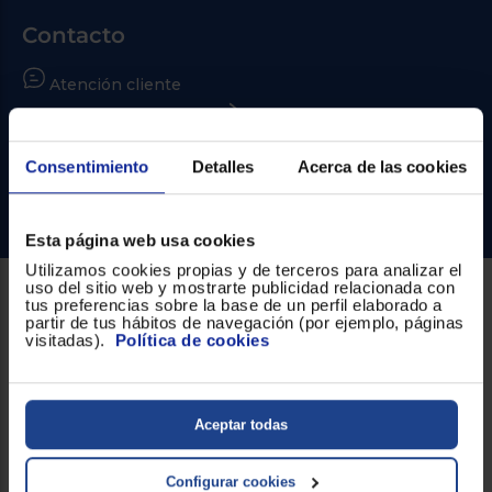
Priorizamos
la entrega
Contacto
con
nuestros
propios
Atención cliente
instaladores
Te
Formulario de contacto
mostramos
tu tienda
más
Consentimiento
¿Necesitas ayuda?
Detalles
Acerca de las cookies
cercana
Ahorramos
Ir al centro de ayuda
en
combustible
Esta página web usa cookies
y
cuidamos
el planeta
Utilizamos cookies propias y de terceros para analizar el
uso del sitio web y mostrarte publicidad relacionada con
tus preferencias sobre la base de un perfil elaborado a
Sobre Euronics
VALIDAR
partir de tus hábitos de navegación (por ejemplo, páginas
visitadas).
Política de cookies
Quiénes somos
O
Nuestras tiendas
también
puedes:
Aceptar todas
Por qué comprar en Euronics
Iniciar
Registrarse
Blog
Configurar cookies
sesión