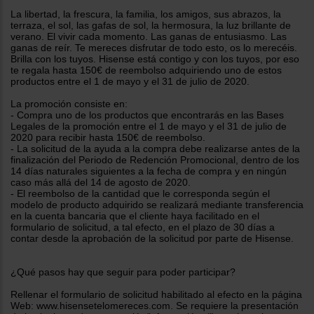
tá
ti
La libertad, la frescura, la familia, los amigos, sus abrazos, la
p
terraza, el sol, las gafas de sol, la hermosura, la luz brillante de
y
us
verano. El vivir cada momento. Las ganas de entusiasmo. Las
lo
con
ganas de reír. Te mereces disfrutar de todo esto, os lo merecéis.
g
mejor
Brilla con los tuyos. Hisense está contigo y con los tuyos, por eso
d
te regala hasta 150€ de reembolso adquiriendo uno de estos
plazo
to
productos entre el 1 de mayo y el 31 de julio de 2020.
de
y
ar
entrega
La promoción consiste en:
- Compra uno de los productos que encontrarás en las Bases
Legales de la promoción entre el 1 de mayo y el 31 de julio de
2020 para recibir hasta 150€ de reembolso.
¿Por
- La solicitud de la ayuda a la compra debe realizarse antes de la
qué
finalización del Periodo de Redención Promocional, dentro de los
te
14 días naturales siguientes a la fecha de compra y en ningún
pedimos
caso más allá del 14 de agosto de 2020.
tu
- El reembolso de la cantidad que le corresponda según el
código
modelo de producto adquirido se realizará mediante transferencia
postal?
en la cuenta bancaria que el cliente haya facilitado en el
formulario de solicitud, a tal efecto, en el plazo de 30 días a
Productos
contar desde la aprobación de la solicitud por parte de Hisense.
con
entrega
en
24
¿Qué pasos hay que seguir para poder participar?
horas
y/o
los más
Rellenar el formulario de solicitud habilitado al efecto en la página
cercanos
Web: www.hisensetelomereces.com. Se requiere la presentación