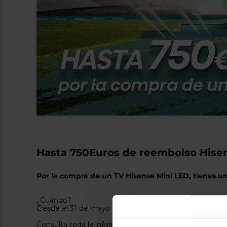
Hasta 750Euros de reembolso Hise
Por la compra de un TV Hisense Mini LED, tienes 
¿Cuándo?
Desde el 31 de mayo de 2024 hasta el 15 de julio de 2
Consulta toda la información en las BBLL