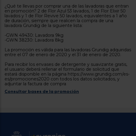
tá
¿Qué te llevas por comprar una de las lavadoras que entran
ti
p
en promoción? 2 de Flor Azul 53 lavados, 1 de Flor Elixir 50
y
us
lavados y 1 de Flor Revive 50 lavados, equivalentes a 1 año
lo
con
de duración, siempre que realicen la compra de una
g
mejor
lavadora Grundig de la siguiente lista:
d
plazo
to
-GWN 49430: Lavadora 9kg
de
y
-GWN 38230: Lavadora 8kg
ar
entrega
La promoción es válida para las lavadoras Grundig adquiridas
entre el 07 de enero de 2020 y el 31 de enero de 2020.
¿Por
Para recibir los envases de detergente y suavizante gratis,
qué
el usuario deberá rellenar el formulario de solicitud que
te
estará disponible en la página https://www.grundig.com/es-
pedimos
es/promociones2020 con todos los datos solicitados, y
tu
adjuntar la factura de compra
código
Consultar bases de la promoción
postal?
Productos
con
entrega
en
24
horas
y/o
los más
cercanos