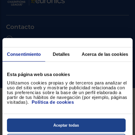
Priorizamos
la entrega
con
nuestros
propios
instaladores
Contacto
Te
mostramos
tu tienda
Atención cliente
más
cercana
Formulario de contacto
Ahorramos
Consentimiento
Detalles
Acerca de las cookies
en
¿Necesitas ayuda?
combustible
y
cuidamos
el planeta
Ir al centro de ayuda
Esta página web usa cookies
Utilizamos cookies propias y de terceros para analizar el
uso del sitio web y mostrarte publicidad relacionada con
VALIDAR
tus preferencias sobre la base de un perfil elaborado a
partir de tus hábitos de navegación (por ejemplo, páginas
visitadas).
Política de cookies
Sobre Euronics
O
también
Quiénes somos
puedes:
Aceptar todas
Nuestras tiendas
Iniciar
Registrarse
sesión