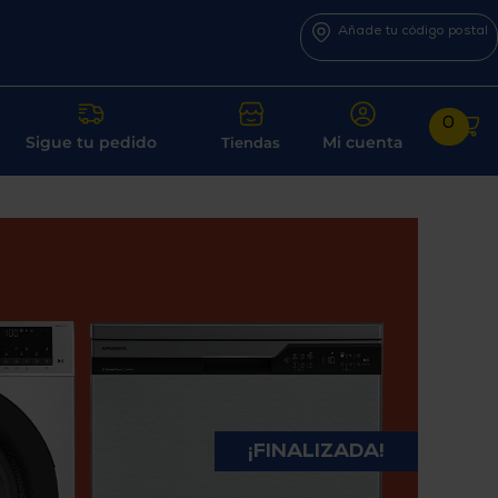
Añade tu código postal
0
Sigue tu pedido
Mi cuenta
Tiendas
¡FINALIZADA!