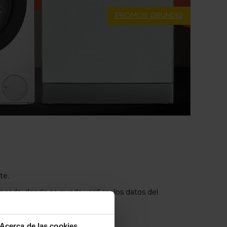
PROMOS GRUNDIG
te.
caneada, donde se pueda verificar los datos del
Acerca de las cookies