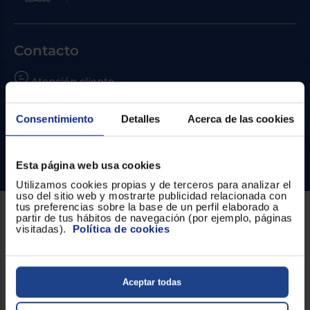
Priorizamos
la entrega
con
nuestros
propios
Contacto
instaladores
Te
mostramos
Atención cliente
tu tienda
más
Formulario de contacto
cercana
Consentimiento
Detalles
Acerca de las cookies
Ahorramos
¿Necesitas ayuda?
en
combustible
y
cuidamos
Ir al centro de ayuda
Esta página web usa cookies
el planeta
Utilizamos cookies propias y de terceros para analizar el
uso del sitio web y mostrarte publicidad relacionada con
VALIDAR
tus preferencias sobre la base de un perfil elaborado a
partir de tus hábitos de navegación (por ejemplo, páginas
Sobre Euronics
visitadas).
Política de cookies
O
Quiénes somos
también
puedes:
Nuestras tiendas
Aceptar todas
Iniciar
Registrarse
sesión
Por qué comprar en Euronics