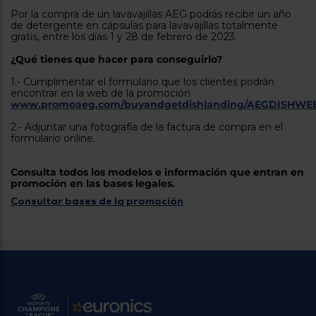
tá
Por la compra de un lavavajillas AEG podrás recibir un año
ti
p
de detergente en cápsulas para lavavajillas totalmente
y
us
gratis, entre los días 1 y 28 de febrero de 2023.
lo
con
g
mejor
¿Qué tienes que hacer para conseguirlo?
d
plazo
to
1.- Cumplimentar el formulario que los clientes podrán
de
y
encontrar en la web de la promoción
ar
entrega
www.promoaeg.com/buyandgetdishlanding/AEGDISHWE
2.- Adjuntar una fotografía de la factura de compra en el
formulario online. ​
¿Por
qué
te
Consulta todos los modelos e información que entran en
pedimos
promoción en las bases legales.
tu
Consultar bases de la promoción
código
postal?
Productos
con
entrega
en
24
horas
y/o
los más
cercanos