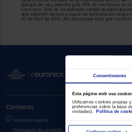
La promoción consiste en un reembolso directo del 10
(bloque de sal y plancha grill), 10% de reembolso en h
Electrolux. Sólo se considerarán válidas las participa
que adjunten factura y cupón de participación según lo
30 de Abril de 2019. ¡No dejes pasar esta gran oportun
Consentimiento
Esta página web usa cookie
Utilizamos cookies propias y 
Contacto
preferencias sobre la base de
visitadas).
Política de cook
Atención cliente
¿Necesitas
Formulario de contacto
Ir al centr
Configurar cookies