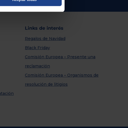
Links de interés
Regalos de Navidad
Black Friday
Comisión Europea – Presente una
reclamación
Comisión Europea – Organismos de
resolución de litigios
atación