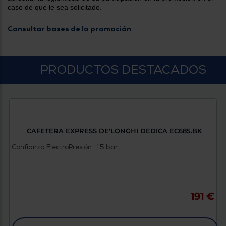
Priorizamos
caso de que le sea solicitado.
la entrega
con
nuestros
Consultar bases de la promoción
propios
instaladores
Te
mostramos
tu tienda
PRODUCTOS DESTACADOS
más
cercana
Ahorramos
en
combustible
y
cuidamos
el planeta
CAFETERA EXPRESS DE'LONGHI DEDICA EC685.BK
VALIDAR
Confianza Electro
Presión : 15 bar
O
también
191 €
puedes:
Iniciar
Registrarse
sesión