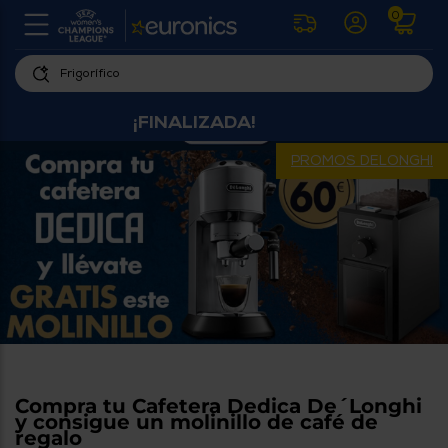
0
U
la
fe
Personaliza
ha
¡FINALIZADA!
ar
tu
y
experiencia
ab
PROMOS DELONGHI
p
de
se
compra
lo
re
Introduce
di
Pu
tu
in
código
p
postal
ir
al
para
re
conocer
d
los
b
se
productos
L
Compra tu Cafetera Dedica De´Longhi
más
us
y consigue un molinillo de café de
cercanos
d
regalo
di
a