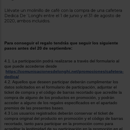
tá
ti
p
Llévate un molinillo de café con la compra de una cafetera
y
us
Dedica De´Longhi entre el 1 de junio y el 31 de agosto de
lo
con
2020, ambos incluidos.
g
mejor
d
plazo
to
de
y
ar
entrega
Para conseguir el regalo tendrás que seguir los siguiente
pasos antes del 20 de septiembre:
¿Por
4.1. La participación podrá realizarse a través del formulario al
qué
que puede accederse desde
te
https://comunicacionesdelonghi.net/promociones/cafetera-
pedimos
dedica/
tu
4.2. Aquellos que deseen participar deberán cumplimentar los
código
datos solicitados en el formulario de participación, adjuntar el
postal?
ticket de compra y el código de barras recortado que acredite la
compra de alguno de los productos en promoción, y podrán
Productos
con
acceder a alguno de los regalos especificados en el apartado
entrega
premios de las presentes bases.
en
24
4.3 Los usuarios registrados deberán conservar el ticket de
horas
y/o
compra original del producto en promoción y el código de barras
los más
recortado, tanto para participar en la promoción como para
cercanos
acreditar la legitimidad de su participación en la promoción en el