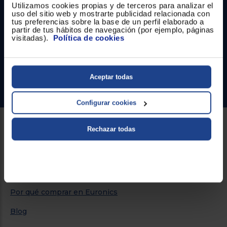
Contacto
Utilizamos cookies propias y de terceros para analizar el
uso del sitio web y mostrarte publicidad relacionada con
tus preferencias sobre la base de un perfil elaborado a
Atención cliente
partir de tus hábitos de navegación (por ejemplo, páginas
visitadas).
Política de cookies
Formulario de contacto
¿Necesitas ayuda?
Aceptar todas
Ir al centro de ayuda
Configurar cookies
Rechazar todas
Sobre Euronics
Quiénes somos
Nuestras tiendas
Por qué comprar en Euronics
Blog