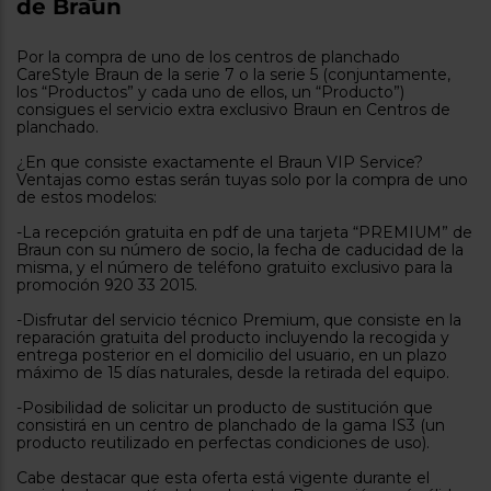
de Braun
tá
ti
p
y
us
Por la compra de uno de los centros de planchado
lo
con
CareStyle Braun de la serie 7 o la serie 5 (conjuntamente,
g
mejor
los “Productos” y cada uno de ellos, un “Producto”)
d
consigues el servicio extra exclusivo Braun en Centros de
plazo
to
planchado.
de
y
ar
entrega
¿En que consiste exactamente el Braun VIP Service?
Ventajas como estas serán tuyas solo por la compra de uno
de estos modelos:
¿Por
-La recepción gratuita en pdf de una tarjeta “PREMIUM” de
qué
Braun con su número de socio, la fecha de caducidad de la
te
misma, y el número de teléfono gratuito exclusivo para la
pedimos
promoción 920 33 2015.
tu
código
-Disfrutar del servicio técnico Premium, que consiste en la
postal?
reparación gratuita del producto incluyendo la recogida y
entrega posterior en el domicilio del usuario, en un plazo
Productos
máximo de 15 días naturales, desde la retirada del equipo.
con
entrega
-Posibilidad de solicitar un producto de sustitución que
en
24
consistirá en un centro de planchado de la gama IS3 (un
horas
y/o
producto reutilizado en perfectas condiciones de uso).
los más
cercanos
Cabe destacar que esta oferta está vigente durante el