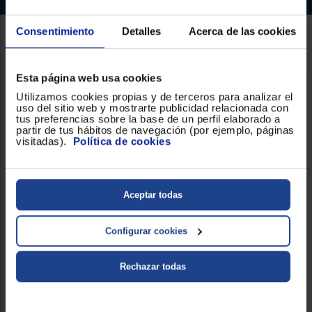
Priorizamos
la entrega
con
Consentimiento
Detalles
Acerca de las cookies
nuestros
propios
Sobre Euronics
instaladores
Te
Esta página web usa cookies
Quiénes somos
mostramos
tu tienda
Utilizamos cookies propias y de terceros para analizar el
más
Nuestras tiendas
uso del sitio web y mostrarte publicidad relacionada con
cercana
tus preferencias sobre la base de un perfil elaborado a
Ahorramos
partir de tus hábitos de navegación (por ejemplo, páginas
Por qué comprar en Euronics
en
visitadas).
Política de cookies
combustible
Blog
y
cuidamos
el planeta
Servicios
Aceptar todas
VALIDAR
Métodos de envío
Configurar cookies
O
Financiación
también
Rechazar todas
puedes:
Promociones
Iniciar
Garantía extendida
Registrarse
sesión