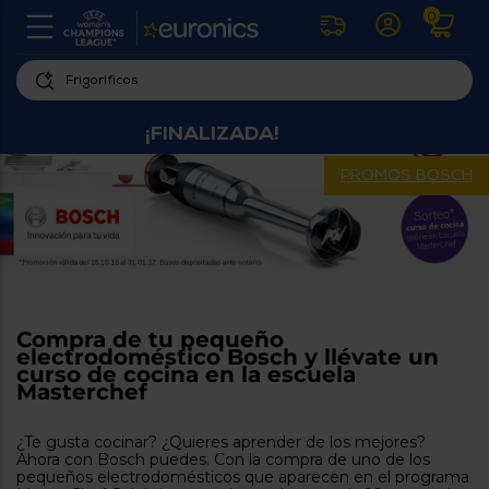
0
U
la
fe
Personaliza
ha
¡FINALIZADA!
ar
tu
y
experiencia
ab
PROMOS BOSCH
p
de
se
compra
lo
re
Introduce
di
Pu
tu
in
código
p
postal
ir
Compra de tu pequeño
al
para
electrodoméstico Bosch y llévate un
re
curso de cocina en la escuela
conocer
d
Masterchef
los
b
se
productos
L
¿Te gusta cocinar? ¿Quieres aprender de los mejores?
más
us
Ahora con Bosch puedes. Con la compra de uno de los
cercanos
d
pequeños electrodomésticos que aparecen en el programa
di
a