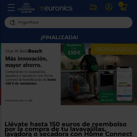
0
U
la
fe
Personaliza
ha
¡FINALIZADA!
ar
tu
y
experiencia
ab
PROMOS BOSCH
p
de
se
compra
lo
re
Introduce
di
Pu
tu
in
código
p
postal
ir
al
para
re
conocer
d
los
b
se
productos
L
Llévate hasta 150 euros de reembolso
más
us
por la compra de tu lavavajillas,
cercanos
d
lavadora o secadora con Home Connect
di
a