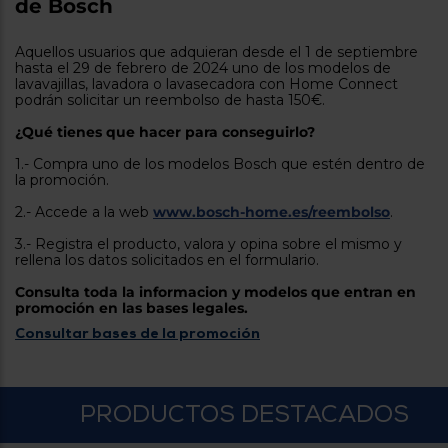
de Bosch
tá
ti
p
y
us
Aquellos usuarios que adquieran desde el 1 de septiembre
lo
con
hasta el 29 de febrero de 2024 uno de los modelos de
g
mejor
lavavajillas, lavadora o lavasecadora con Home Connect
d
podrán solicitar un reembolso de hasta 150€.
plazo
to
de
y
¿Qué tienes que hacer para conseguirlo?
ar
entrega
1.- Compra uno de los modelos Bosch que estén dentro de
la promoción.
¿Por
2.- Accede a la web
www.bosch-home.es/reembolso
.
qué
te
3.- Registra el producto, valora y opina sobre el mismo y
pedimos
rellena los datos solicitados en el formulario.
tu
código
Consulta toda la informacion y modelos que entran en
postal?
promoción en las bases legales.
Consultar bases de la promoción
Productos
con
entrega
en
24
horas
y/o
PRODUCTOS DESTACADOS
los más
cercanos