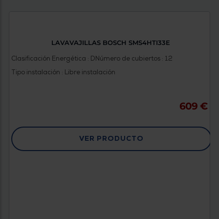
Priorizamos
la entrega
con
nuestros
propios
instaladores
LAVAVAJILLAS BOSCH SMS4HTI33E
Te
mostramos
Clasificación Energética : D
Número de cubiertos : 12
tu tienda
más
Tipo instalación : Libre instalación
cercana
Ahorramos
en
combustible
609 €
y
cuidamos
el planeta
VER PRODUCTO
VALIDAR
O
también
puedes:
Iniciar
Registrarse
sesión