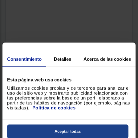
Consentimiento
Detalles
Acerca de las cookies
Esta página web usa cookies
Utilizamos cookies propias y de terceros para analizar el
uso del sitio web y mostrarte publicidad relacionada con
tus preferencias sobre la base de un perfil elaborado a
partir de tus hábitos de navegación (por ejemplo, páginas
visitadas).
Política de cookies
LAVAVAJILLAS BOSCH SMS4EMI06E
Clasificación Energética : B
Número de cubiertos : 9
Tipo instalación : Libre instalación
Aceptar todas