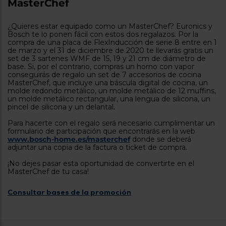
MasterChef
tá
ti
p
y
us
¿Quieres estar equipado como un MasterChef? Euronics y
lo
con
Bosch te lo ponen fácil con estos dos regalazos. Por la
g
mejor
compra de una placa de FlexInducción de serie 8 entre en 1
d
de marzo y el 31 de diciembre de 2020 te llevarás gratis un
plazo
to
set de 3 sartenes WMF de 15, 19 y 21 cm de diámetro de
de
y
base. Si, por el contrario, compras un horno con vapor
ar
entrega
conseguirás de regalo un set de 7 accesorios de cocina
MasterChef, que incluye una báscula digital de cocina, un
molde redondo metálico, un molde metálico de 12 muffins,
un molde metálico rectangular, una lengua de silicona, un
¿Por
pincel de silicona y un delantal.
qué
te
Para hacerte con el regalo será necesario cumplimentar un
pedimos
formulario de participación que encontrarás en la web
tu
www.bosch-home.es/masterchef
donde se deberá
código
adjuntar una copia de la factura o ticket de compra.
postal?
¡No dejes pasar esta oportunidad de convertirte en el
Productos
MasterChef de tu casa!
con
entrega
Consultar bases de la promoción
en
24
horas
y/o
los más
cercanos