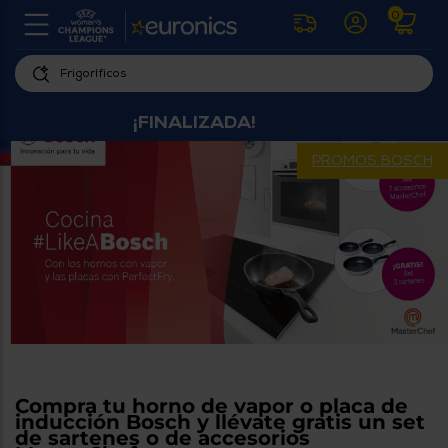
0
U
la
fe
Personaliza
ha
¡FINALIZADA!
ar
tu
y
experiencia
ab
PROMOS BOSCH
p
de
se
compra
lo
re
Introduce
di
Pu
tu
in
código
p
postal
ir
al
para
re
conocer
d
los
b
se
productos
L
Compra tu horno de vapor o placa de
más
us
inducción Bosch y llévate gratis un set
cercanos
d
de sartenes o de accesorios
di
a