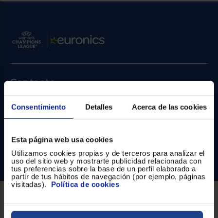
Priorizamos
la entrega
con
nuestros
propios
instaladores
Te
mostramos
tu tienda
más
cercana
Contacto
Ahorramos
en
combustible
Atención cliente
Consentimiento
Detalles
Acerca de las cookies
y
cuidamos
el planeta
Formulario de contacto
Esta página web usa cookies
¿Necesitas ayuda?
VALIDAR
Utilizamos cookies propias y de terceros para analizar el
Ir al centro de ayuda
uso del sitio web y mostrarte publicidad relacionada con
tus preferencias sobre la base de un perfil elaborado a
O
partir de tus hábitos de navegación (por ejemplo, páginas
también
visitadas).
Política de cookies
puedes:
Sobre Euronics
Iniciar
Registrarse
sesión