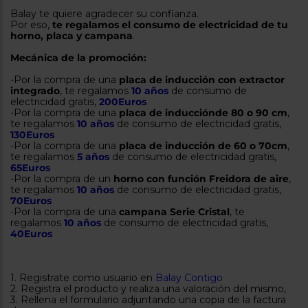
tá
Balay te quiere agradecer su confianza.
ti
p
Por eso,
te regalamos el consumo de electricidad de tu
y
us
horno, placa y campana
.
lo
con
g
mejor
Mecánica de la promoción:
d
plazo
to
-Por la compra de una
placa de inducción con extractor
de
y
integrado
, te regalamos
10 años
de consumo de
ar
entrega
electricidad gratis,
200Euros
-Por la compra de una
placa de inducciónde 80 o 90 cm
,
te regalamos
10 años
de consumo de electricidad gratis,
130Euros
¿Por
-Por la compra de una
placa de inducción de 60 o 70cm
,
qué
te regalamos
5 años
de consumo de electricidad gratis,
te
65Euros
pedimos
-Por la compra de un
horno con función Freidora de aire
,
tu
te regalamos
10 años
de consumo de electricidad gratis,
código
70Euros
postal?
-Por la compra de una
campana Serie Cristal
, te
regalamos
10 años
de consumo de electricidad gratis,
Productos
40Euros
con
entrega
en
24
horas
y/o
1. Registrate como usuario en
Balay Contigo
los más
2. Registra el producto y realiza una valoración del mismo,
cercanos
3. Rellena el formulario adjuntando una copia de la factura