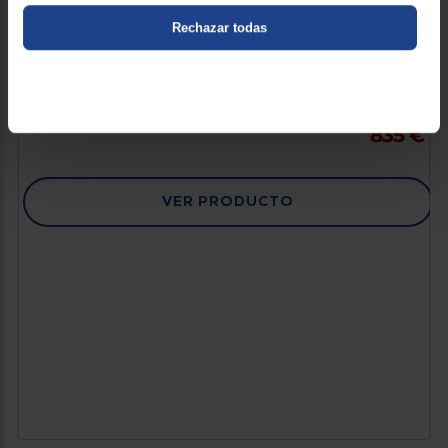
PLACA DE INDUCCIÓN BALAY 3EB997LH
Rechazar todas
Número Zonas : 5
Potencia (W) : 11100
Anchura (mm) : 918
835 €
VER PRODUCTO