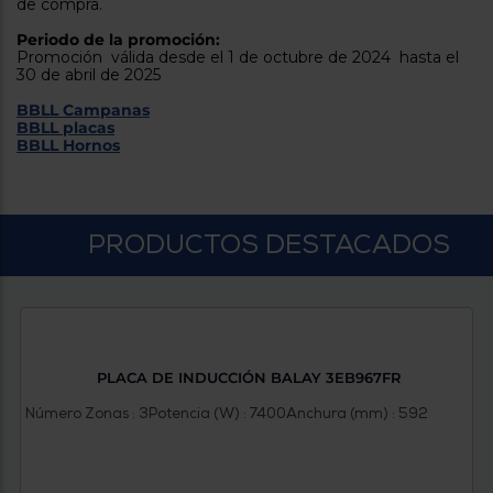
Priorizamos
de compra.
la entrega
con
Periodo de la promoción:
nuestros
Promoción válida desde el 1 de octubre de 2024 hasta el
propios
30 de abril de 2025
instaladores
Te
BBLL Campanas
mostramos
BBLL placas
tu tienda
BBLL Hornos
más
cercana
Ahorramos
en
combustible
PRODUCTOS DESTACADOS
y
cuidamos
el planeta
VALIDAR
PLACA DE INDUCCIÓN BALAY 3EB967FR
O
también
Número Zonas : 3
Potencia (W) : 7400
Anchura (mm) : 592
puedes:
Iniciar
Registrarse
sesión