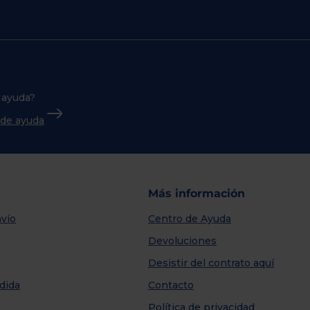
 ayuda?
o de ayuda
Más información
vío
Centro de Ayuda
Devoluciones
Desistir del contrato aquí
dida
Contacto
Política de privacidad