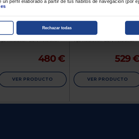
 un perfil elaborado a partir de tus hábitos de navegación (por 
ies
LAVAVAJILLAS AEG
LAVAVAJILLAS AEG
FFB64607ZW
FFB64617ZM
Rechazar todas
Clasificación Energética : C
Clasificación Energética : C
Número de cubiertos : 13
Número de cubiertos : 13
Tipo instalación : Libre instalación
Tipo instalación : Libre instalación
480 €
529 
VER PRODUCTO
VER PRODUCTO