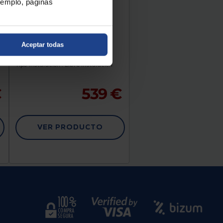
ejemplo, páginas
LAVAVAJILLAS AEG
FFB64617ZW
Aceptar todas
Clasificación Energética : C
Número de cubiertos : 13
Tipo instalación : Libre instalación
€
539 €
VER PRODUCTO