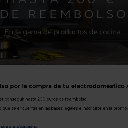
usuarios
de
dispositivos
táctiles
pueden
usar
los
gestos
de
tocar
y
arrastrar.
lso por la compra de tu electrodoméstico
er conseguir hasta 200 euros de reembolso.
que se encuentra en las bases legales e inscribirte en la promoció
m/equipa/tucocina
.