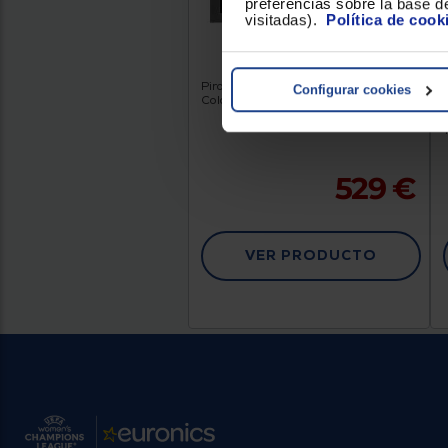
preferencias sobre la base de
visitadas).
Política de cook
HORNO AEG BSE572360M
Pirolítico
Clasificación Energética : A
Configurar cookies
Color : Acero Inox
529 €
VER PRODUCTO