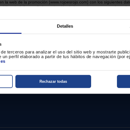
r en la web de la promoción (www.rojoesrojo.com) con los siguientes dat
I, teléfono/móvil, e-mail, denominación de los productos comprados, nú
n
www.rojoesrojo.com,
una fotografía de la factura de compra.
Detalles
á un Lápiz Quitamanchas con Ultrasonido AEG
s
rá un Centro de planchado AEG ST6-1-8EG
de terceros para analizar el uso del sitio web y mostrarte publi
 un perfil elaborado a partir de tus hábitos de navegación (por 
ies
Rechazar todas