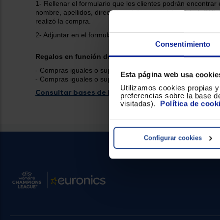
1- Rellenar el formulario que los clientes podrán encontra
nombre, apellidos, dirección, código postal, localidad, DN
realizó la compra.
2- Adjuntar en el formulario online
que podrán encontrar e
Consentimiento
Regalos en función del valor de la compra:
- Compras iguales o superiores a 449€: el cliente recibir
Esta página web usa cookie
-
Compras iguales o superiores
a 599€: el cliente obtend
Utilizamos cookies propias y 
Consultar bases de la promoción
preferencias sobre la base de
visitadas).
Política de cook
Configurar cookies