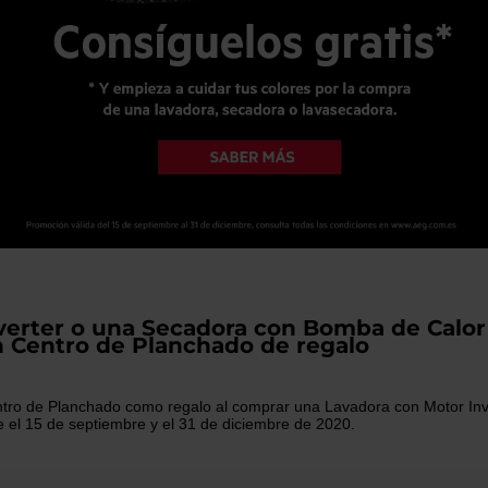
usuarios
de
dispositivos
táctiles
pueden
usar
los
gestos
de
tocar
y
arrastrar.
erter o una Secadora con Bomba de Calor
 Centro de Planchado de regalo
ntro de Planchado como regalo al comprar una
Lavadora con Motor Inv
 el 15 de septiembre y el 31 de diciembre de 2020.