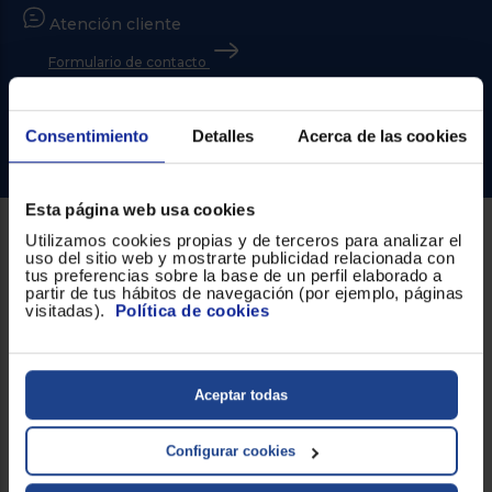
Priorizamos
la entrega
Atención cliente
con
nuestros
Formulario de contacto
propios
instaladores
¿Necesitas ayuda?
Te
mostramos
Consentimiento
Detalles
Acerca de las cookies
tu tienda
Ir al centro de ayuda
más
cercana
Ahorramos
Esta página web usa cookies
en
combustible
Utilizamos cookies propias y de terceros para analizar el
y
cuidamos
Sobre Euronics
uso del sitio web y mostrarte publicidad relacionada con
el planeta
tus preferencias sobre la base de un perfil elaborado a
partir de tus hábitos de navegación (por ejemplo, páginas
Quiénes somos
visitadas).
Política de cookies
VALIDAR
Nuestras tiendas
Por qué comprar en Euronics
O
Aceptar todas
también
Blog
puedes:
Configurar cookies
Iniciar
Registrarse
Servicios
sesión