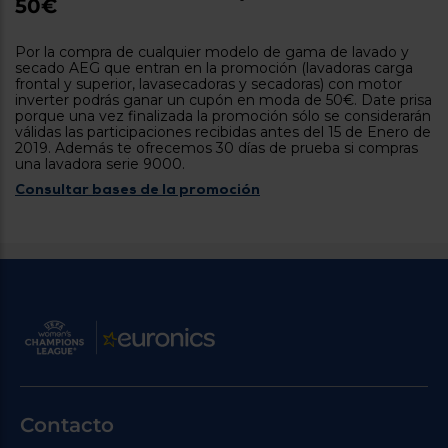
50€
tá
ti
p
y
us
Por la compra de cualquier modelo de gama de lavado y
lo
con
secado AEG que entran en la promoción (lavadoras carga
g
mejor
frontal y superior, lavasecadoras y secadoras) con motor
d
inverter podrás ganar un cupón en moda de 50€. Date prisa
plazo
to
porque una vez finalizada la promoción sólo se considerarán
de
y
válidas las participaciones recibidas antes del 15 de Enero de
ar
entrega
2019. Además te ofrecemos 30 días de prueba si compras
una lavadora serie 9000.
Consultar bases de la promoción
¿Por
qué
te
pedimos
tu
código
postal?
Productos
con
entrega
en
24
horas
y/o
los más
Contacto
cercanos