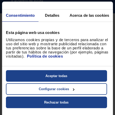
Priorizamos
Ir al centro de ayuda
la entrega
con
nuestros
Consentimiento
Detalles
Acerca de las cookies
propios
instaladores
Te
Sobre Euronics
mostramos
Esta página web usa cookies
tu tienda
Quiénes somos
más
Utilizamos cookies propias y de terceros para analizar el
cercana
uso del sitio web y mostrarte publicidad relacionada con
Ahorramos
Nuestras tiendas
tus preferencias sobre la base de un perfil elaborado a
en
partir de tus hábitos de navegación (por ejemplo, páginas
combustible
visitadas).
Política de cookies
Por qué comprar en Euronics
y
cuidamos
el planeta
Blog
VALIDAR
Aceptar todas
Servicios
Métodos de envío
O
Configurar cookies
también
Financiación
puedes:
Rechazar todas
Promociones
Iniciar
Registrarse
sesión