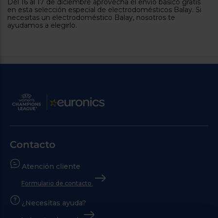
Del 16 al 17 de diciembre aprovecha el envío básico gratis
tá
en esta selección especial de electrodomésticos Balay. Si
ti
p
necesitas un electrodoméstico Balay, nosotros te
y
us
ayudamos a elegirlo.
lo
con
g
mejor
d
plazo
to
de
y
ar
entrega
¿Por
qué
te
pedimos
tu
código
Contacto
postal?
Productos
Atención cliente
con
entrega
Formulario de contacto
en
24
horas
y/o
¿Necesitas ayuda?
los más
cercanos