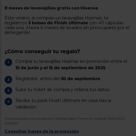
tá
ti
6 meses de lavavajillas gratis con Hisense
p
y
us
Este verano, si compras un lavavajillas Hisense, te
lo
con
regalamos
3 bolsas de Finish Ultimate
con 40 cápsulas
g
mejor
cada una. ¡Hasta 6 meses de lavados sin preocuparte por el
d
plazo
detergente!
to
de
y
ar
entrega
¿Cómo conseguir tu regalo?
Compra tu lavavajillas Hisense en promoción entre el
¿Por
15 de junio y el 15 de septiembre de 2025
.
qué
te
pedimos
Regístrate antes del
30 de septiembre
.
tu
código
Sube tu ticket de compra y rellena tus datos.
postal?
Recibe tu pack Finish Ultimate en casa tras la
Productos
validación.
con
entrega
en
24
*Consulta condiciones completas en las bases legales. Promoción válida del 15/06/2025 al
horas
y/o
15/09/2025.
los más
Consultar bases de la promoción
cercanos