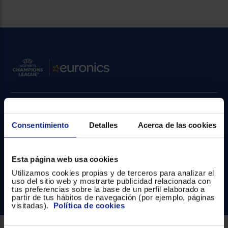
Priorizamos
la entrega
con
nuestros
propios
instaladores
Te
mostramos
tu tienda
más
cercana
Ahorramos
en
combustible
Contacto
y
cuidamos
el planeta
Consentimiento
Detalles
Acerca de las cookies
Atención cliente
VALIDAR
Formulario de contacto
Esta página web usa cookies
¿Necesitas ayuda?
Utilizamos cookies propias y de terceros para analizar el
O
uso del sitio web y mostrarte publicidad relacionada con
también
tus preferencias sobre la base de un perfil elaborado a
Ir al centro de ayuda
puedes:
partir de tus hábitos de navegación (por ejemplo, páginas
visitadas).
Política de cookies
Iniciar
Registrarse
sesión