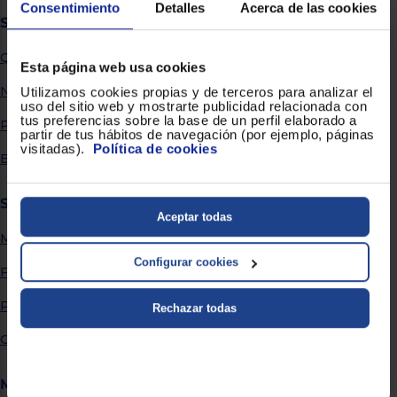
Priorizamos
Consentimiento
Detalles
Acerca de las cookies
la entrega
Sobre Euronics
con
nuestros
Quiénes somos
propios
Esta página web usa cookies
instaladores
Te
Nuestras tiendas
Utilizamos cookies propias y de terceros para analizar el
mostramos
uso del sitio web y mostrarte publicidad relacionada con
tu tienda
tus preferencias sobre la base de un perfil elaborado a
Por qué comprar en Euronics
más
partir de tus hábitos de navegación (por ejemplo, páginas
cercana
visitadas).
Política de cookies
Ahorramos
Blog
en
combustible
y
cuidamos
Servicios
el planeta
Aceptar todas
Métodos de envío
VALIDAR
Configurar cookies
Financiación
O
Promociones
Rechazar todas
también
puedes:
Garantía extendida
Iniciar
Registrarse
Más información
sesión