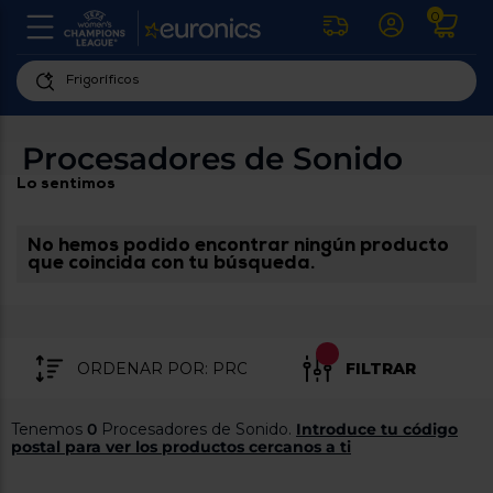
0
U
la
fe
Personaliza
ha
ar
tu
Procesadores de Sonido
y
experiencia
ab
Lo sentimos
p
de
se
compra
lo
re
No hemos podido encontrar ningún producto
Introduce
di
que coincida con tu búsqueda.
Pu
tu
in
código
p
postal
ir
al
para
re
FILTRAR
conocer
d
los
b
se
productos
Tenemos
0
Procesadores de Sonido.
Introduce tu código
L
más
postal para ver los productos cercanos a ti
us
cercanos
d
di
a