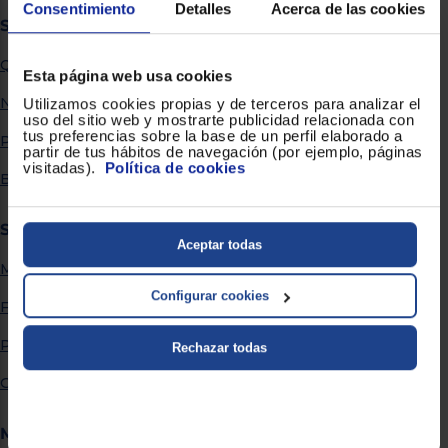
Priorizamos
Consentimiento
Detalles
Acerca de las cookies
la entrega
Sobre Euronics
con
nuestros
Quiénes somos
propios
Esta página web usa cookies
instaladores
Te
Nuestras tiendas
Utilizamos cookies propias y de terceros para analizar el
mostramos
uso del sitio web y mostrarte publicidad relacionada con
tu tienda
tus preferencias sobre la base de un perfil elaborado a
Por qué comprar en Euronics
más
partir de tus hábitos de navegación (por ejemplo, páginas
cercana
visitadas).
Política de cookies
Ahorramos
Blog
en
combustible
y
cuidamos
Servicios
el planeta
Aceptar todas
Métodos de envío
VALIDAR
Configurar cookies
Financiación
O
Promociones
Rechazar todas
también
puedes:
Garantía extendida
Iniciar
Registrarse
Más información
sesión