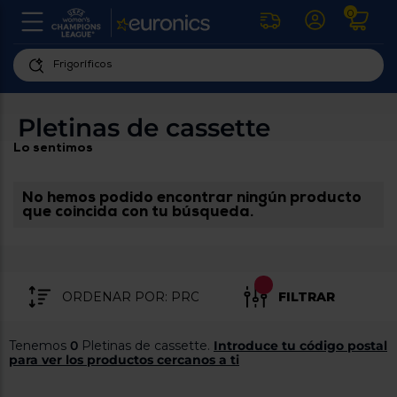
0
U
la
fe
Personaliza
ha
ar
tu
Pletinas de cassette
y
experiencia
ab
Lo sentimos
p
de
se
compra
lo
re
No hemos podido encontrar ningún producto
Introduce
di
que coincida con tu búsqueda.
Pu
tu
in
código
p
postal
ir
al
para
re
FILTRAR
conocer
d
los
b
se
productos
Tenemos
0
Pletinas de cassette.
Introduce tu código postal
L
más
para ver los productos cercanos a ti
us
cercanos
d
di
a