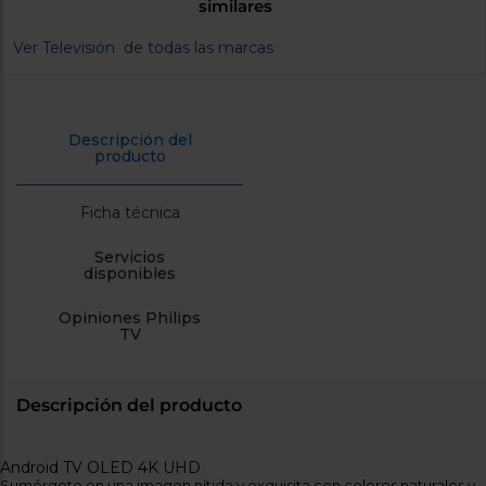
similares
cercanos
Priorizamos
Ver Televisión de todas las marcas
la entrega
con
nuestros
propios
instaladores
Te
Descripción del
mostramos
producto
tu tienda
más
cercana
Ficha técnica
Ahorramos
en
Servicios
combustible
disponibles
y
cuidamos
el planeta
Opiniones Philips
TV
VALIDAR
O
Descripción del producto
también
puedes:
Android TV OLED 4K UHD
Iniciar
Sumérgete en una imagen nítida y exquisita con colores naturales y