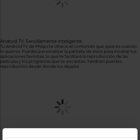
Android TV. Sencillamente inteligente.
Tu Android TV de Philips te ofrece el contenido que quieres cuando
lo quieres. Puedes personalizar la pantalla de inicio para mostrar tus
aplicaciones favoritas, lo que te facilitará la reproducción de las
películas y los programas que te encantan. También puedes
reproducirlos desde donde los dejaste.