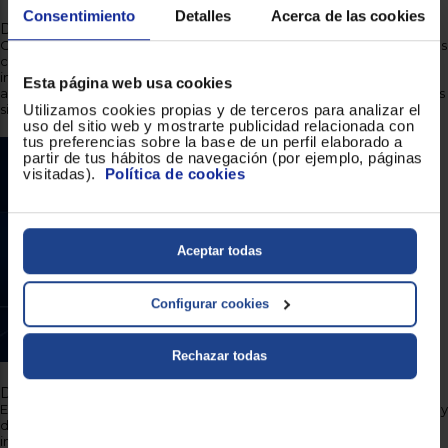
Consentimiento
Detalles
Acerca de las cookies
DTS Play-Fi. Audio multisala.
Esta página web usa cookies
Con DTS Play-Fi en tu televisor Philips, podrás conectarte a altavoces
compatibles en cualquier habitación. ¿Tienes unos altavoces
Utilizamos cookies propias y de terceros para analizar el
inalámbricos en la cocina? Escucha la película mientras te tomas un
uso del sitio web y mostrarte publicidad relacionada con
aperitivo o continua escuchando al comentarista deportivo mientras
tus preferencias sobre la base de un perfil elaborado a
sirves una copa a tus amigos.
partir de tus hábitos de navegación (por ejemplo, páginas
visitadas).
Política de cookies
Aceptar todas
Configurar cookies
Rechazar todas
Dolby Vision y Dolby Atmos. Imagen y sonido cinematográfico.
Es compatible con los formatos de vídeo y sonido premium de Dolby