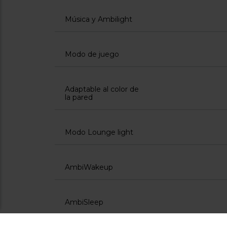
Funciones
Ambilight+Hue
Ambilight
integrado
Música y Ambilight
Modo de juego
Adaptable al color de
la pared
Modo Lounge light
AmbiWakeup