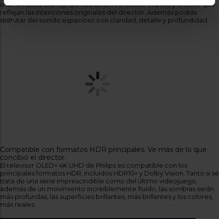
de HDR, lo que significa que el contenido se verá y oirá
increíblemente real. Tanto si se trata de la última serie en streaming
o de un disco Blu-ray, disfrutarás del contraste, el brillo y el color que
reflejan las intenciones originales del director. Además podrás
disfrutar del sonido espacioso con claridad, detalle y profundidad.
Compatible con formatos HDR principales. Ve más de lo que
concibió el director.
El televisor OLED+ 4K UHD de Philips es compatible con los
principales formatos HDR, incluidos HDR10+ y Dolby Vision. Tanto si se
trata de una serie imprescindible como del último videojuego,
además de un movimiento increíblemente fluido, las sombras serán