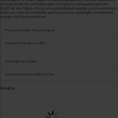
Registrarse
sesión
un sorprendente contraste. Este compacto y elegante televisor
OLED 4K de Philips ofrece una profundidad realista y un movimiento
fluido en todo el contenido que te encanta. Ambilight completa la
imagen de forma atractiva.
P5 con AI Perfect Picture Engine
Android TV de 164 cm (65")
Ambilight en 3 lados
Sonido cinemático Dolby Atmos
Resaltar