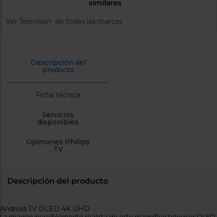
similares
cercanos
Priorizamos
Ver Televisión de todas las marcas
la entrega
con
nuestros
propios
instaladores
Te
Descripción del
mostramos
producto
tu tienda
más
cercana
Ficha técnica
Ahorramos
en
Servicios
combustible
disponibles
y
cuidamos
el planeta
Opiniones Philips
TV
VALIDAR
O
Descripción del producto
también
puedes:
Android TV OLED 4K UHD
Iniciar
La imagen increíblemente realista de este magnífico televisor OLED