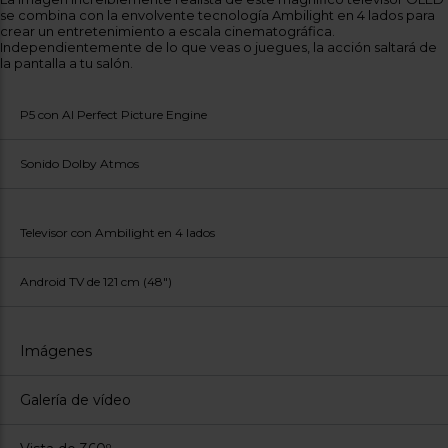
Registrarse
sesión
se combina con la envolvente tecnología Ambilight en 4 lados para
crear un entretenimiento a escala cinematográfica.
Independientemente de lo que veas o juegues, la acción saltará de
la pantalla a tu salón.
P5 con AI Perfect Picture Engine
Sonido Dolby Atmos
Televisor con Ambilight en 4 lados
Android TV de 121 cm (48")
Imágenes
Galería de vídeo