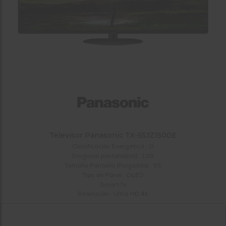
tá
ti
p
y
us
lo
con
g
mejor
d
plazo
to
de
y
ar
entrega
¿Por
qué
te
Televisor Panasonic TX-55JZ1500E
pedimos
tu
Clasificación Energética : G
código
Diagonal pantalla(cm) : 139
Tamaño Pantalla (Pulgadas) : 55
postal?
Tipo de Panel : OLED
Productos
Smart Tv
con
Resolución : Ultra HD 4K
entrega
en
24
horas
y/o
los más