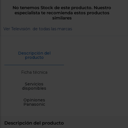
cercanos
No tenemos Stock de este producto. Nuestro
Priorizamos
especialista te recomienda estos productos
la entrega
con
similares
nuestros
propios
Ver Televisión de todas las marcas
instaladores
Te
mostramos
tu tienda
más
Descripción del
cercana
producto
Ahorramos
en
combustible
Ficha técnica
y
cuidamos
el planeta
Servicios
disponibles
VALIDAR
Opiniones
Panasonic
O
también
puedes:
Descripción del producto
Iniciar