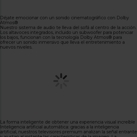
Un negro profundo y sedoso y un brillo de la imagen de
calidad superior para una experiencia cinematográfica: panel
Master HDR OLED de edición profesional
Sonido cinematográfico inmersivo: Dolby Atmos®
Modo de inteligencia artificial automática y color, contraste y
claridad de primera clase: procesador HCX Pro con inteligencia
artificial
Más opciones para ver contenido: Smart TV (my Home Screen
6.0)
Velocidad, resolución y acción increíbles: Modo de juego
extremo
H: 771mm, W: 1227mm, D: 350mm, Weight: 20.5kg.
Dimensiones con el estilo de soporte recomendado.