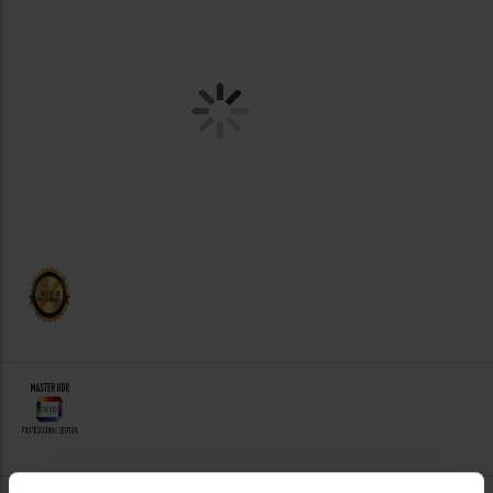
Una imagen cinematográfica para verlo todo y un sonido de
calidad para sentirlo todo
El televisor OLED 4K de la serie JZ1500 es ideal para aquellas
personas que exigen la mejor imagen. La pantalla OLED
personalizada trata las películas y la televisión por suscripción
con la importancia que se merecen. Además, te sentirás parte
de la acción gracias al sistema de sonido con subwoofer
integrado.
*El diseño, las funciones y las especificaciones están sujetos a
cambios sin previo aviso.
*Esta imagen muestra el modelo TX-65JZ1500.
* Este producto aún no está disponible en el mercado.