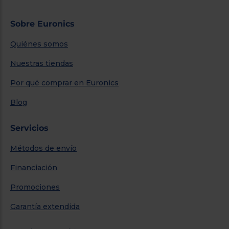
‹
›
Dolby Atmos®
Compatibilidad multiHDR (HDR10+/Dolby Vision/HLG Photo)
Procesador HCX
Panel
4K ULTRA HD/Bright Panel Plus HDR
Resolución de la pantalla
3,840 (Anchura) x 2,160 (Altura)
Unidad de Panel
4K 1800 Hz BMR IFC
Modo de imagen
Dinámico/Normal/Cine/Cine
real/Personalizado/Deporte/Juego/Dolby Vision
(Vívido/Brillante/Oscuro)
Ultra HD Premium*1
—
Compatibilidad mutiHDR*2
HDR10+/HDR10/HLG/Dolby Vision/HLG Photo*16
Dolby Vision IQ
—
Modo de cineasta