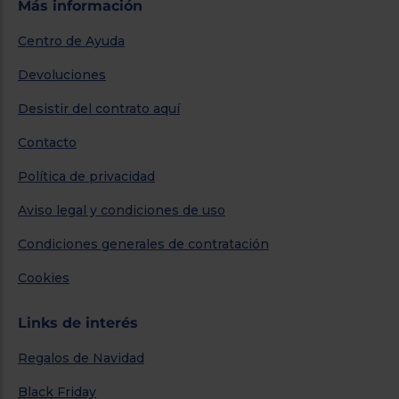
—
Potenciador de brillo HDR
Sí
Efecto HDR dinámico
Sí
Contraste
Contraste brillante
Espacio de color
Amplio espectro de color
Motor/procesador de vídeo avanzado
Procesador HCX
Local Dimming
Sí
Adaptive Backlight Dimming
—
Modo isf
—
Dolby Atmos
Sí
Surround
Cine envolvente Pro
Salida de altavoz
20 W (10 W x 2)
Modo sonido
Estándar/Música/Voz/Estadio/Usuario
Smart TV
my Home Screen 5.0
Funciona con el Asistente de Google*3