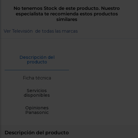
cercanos
No tenemos Stock de este producto. Nuestro
Priorizamos
especialista te recomienda estos productos
la entrega
con
similares
nuestros
propios
Ver Televisión de todas las marcas
instaladores
Te
mostramos
tu tienda
más
Descripción del
cercana
producto
Ahorramos
en
combustible
Ficha técnica
y
cuidamos
el planeta
Servicios
disponibles
VALIDAR
Opiniones
Panasonic
O
también
puedes:
Descripción del producto
Iniciar