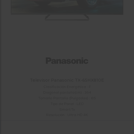
tá
ti
p
y
us
lo
con
g
mejor
d
plazo
to
de
y
ar
entrega
¿Por
qué
te
Televisor Panasonic TX-65HX810E
pedimos
tu
Clasificación Energética : F
código
Diagonal pantalla(cm) : 164
Tamaño Pantalla (Pulgadas) : 65
postal?
Tipo de Panel : LED
Productos
Smart Tv
con
Resolución : Ultra HD 4K
entrega
en
24
horas
y/o
los más