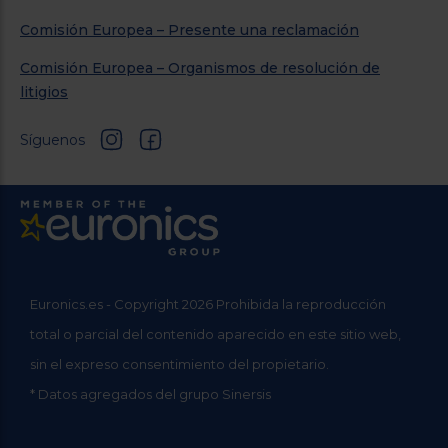
Sí
Funciona con Alexa*4
Sí
Guía por voz
Sí
EPG
Sí
Idiomas de menú en pantalla
27 idiomas*17
TV digital
DVB-T/T2/DVB-S2/DVB-C
Sintonización doble
—
LAN inalámbrica integrada
Sí
TV Anywhere*5
Sí
In-House TV Streaming (DVB-IP)
Sí (cliente)
Aplicaciones Panasonic TV Remote
Sí
Swipe & Share
Sí
Explorador web*6
Sí
Réplica de pantalla
Sí (réplica de pantalla sencilla)
Home Network*7