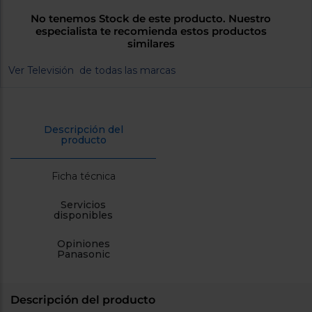
cercanos
No tenemos Stock de este producto. Nuestro
Priorizamos
especialista te recomienda estos productos
la entrega
con
similares
nuestros
propios
Ver Televisión de todas las marcas
instaladores
Te
mostramos
tu tienda
más
Descripción del
cercana
producto
Ahorramos
en
combustible
Ficha técnica
y
cuidamos
el planeta
Servicios
disponibles
VALIDAR
Opiniones
Panasonic
O
también
puedes:
Descripción del producto
Iniciar