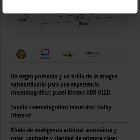
Un negro profundo y un brillo de la imagen
extraordinario para una experiencia
cinematográfica: panel Master HDR OLED
Sonido cinematográfico inmersivo: Dolby
Atmos®
Modo de inteligencia artificial automática y
color, contraste y claridad de primera clase: