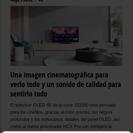
Una imagen cinematográfica para
verlo todo y un sonido de calidad para
sentirlo todo
El televisor OLED 4K de la serie JZ1500 está pensado
para los cinéfilos, gracias al color preciso, los negros
profundos y los minuciosos detalles del panel OLED, así
como al nuevo procesador HCX Pro con inteligencia