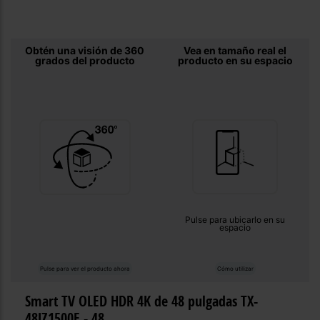
Registrarse
sesión
Obtén una visión de 360
Vea en tamaño real el
grados del producto
producto en su espacio
Pulse para ubicarlo en su
espacio
Pulse para ver el producto ahora
Cómo utilizar
Smart TV OLED HDR 4K de 48 pulgadas TX-
48JZ1500E - 48