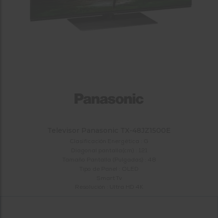
tá
ti
p
y
us
lo
con
g
mejor
d
plazo
to
de
y
ar
entrega
¿Por
qué
te
Televisor Panasonic TX-48JZ1500E
pedimos
tu
Clasificación Energética : G
código
Diagonal pantalla(cm) : 121
Tamaño Pantalla (Pulgadas) : 48
postal?
Tipo de Panel : OLED
Productos
Smart Tv
con
Resolución : Ultra HD 4K
entrega
en
24
horas
y/o
los más