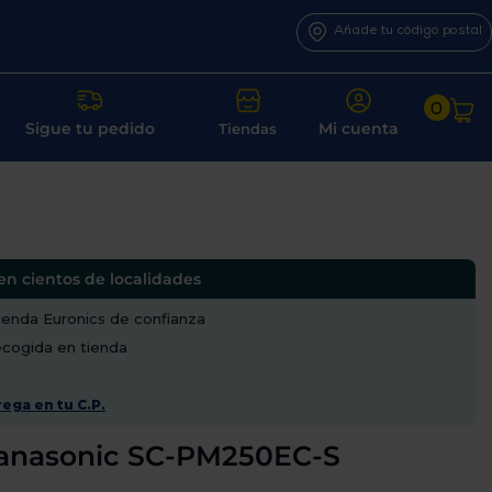
Añade tu código postal
0
Sigue tu pedido
Mi cuenta
Tiendas
en cientos de localidades
enda Euronics de confianza
recogida en tienda
ega en tu C.P.
anasonic SC-PM250EC-S