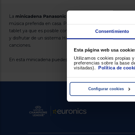
La
minicadena Panasonic SC-PM250EC-S plata
será tu me
música preferida en casa. Podrás incluso disfrutar de la que 
tablet ya que es posible conectar tu dispositivo por Bluetoot
Consentimiento
y disfrutar de un sistema Home Cinema con un sonido de ca
canciones.
Esta página web usa cookie
Utilizamos cookies propias y 
En esta minicadena puedes reproducir CD y también forma
preferencias sobre la base de
visitadas).
Política de cook
Configurar cookies