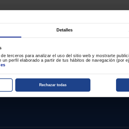
jor aliada para escuchar tu
conexión USB y su potencia
llevas en tu teléfono móvil o
amplificador digital complet
h, sin necesidad de cables,
radio si te apetece tambié
Detalles
lidad para tus mejores
Si lo que más te gusta hac
s
PM250EC-S de Panasonic
.
de terceros para analizar el uso del sitio web y mostrarte publi
to mp3, cuenta con
 un perfil elaborado a partir de tus hábitos de navegación (por 
ies
Rechazar todas