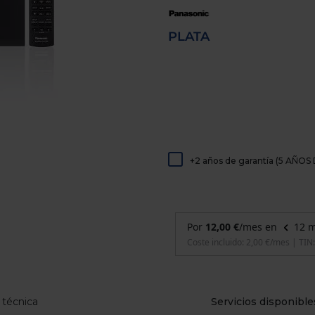
de
dispositivos
táctiles
PLATA
pueden
usar
los
gestos
de
tocar
y
arrastrar.
+2 años de garantía (5 AÑ
 técnica
Servicios disponible