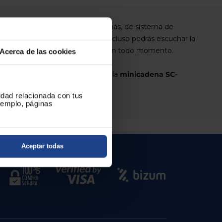
 total es de 20W. Dispone, además, de sistema de
o y control de agudos y bajos. Incluso podrás escuchar la
n estar entretenido e informado en todo momento.
Acerca de las cookies
er es escuchar música compra ya la
minicadena SC-
 ¡Y que no deje de sonar!
cidad relacionada con tus
ejemplo, páginas
Aceptar todas