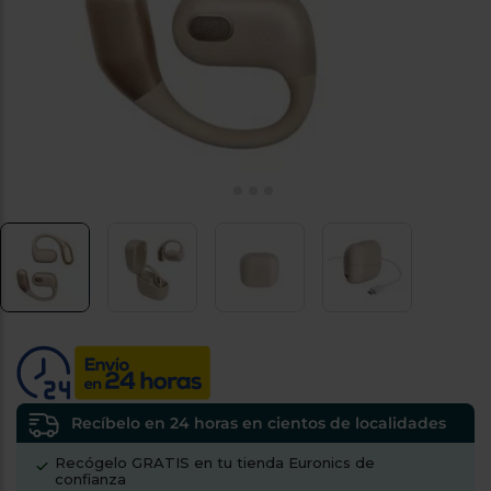
tá
ti
p
y
us
lo
con
g
mejor
d
plazo
to
de
y
ar
entrega
¿Por
qué
te
pedimos
tu
código
postal?
Productos
con
Recíbelo en 24 horas en cientos de localidades
entrega
en
24
Recógelo GRATIS en tu tienda Euronics de
horas
y/o
confianza
los más