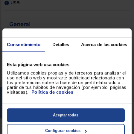
USB
!
General
Asistente de Voz
!
Consentimiento
Detalles
Acerca de las cookies
Autonomía
7 h en auriculares, 18-25 h con
estuche de carga
Esta página web usa cookies
Utilizamos cookies propias y de terceros para analizar el
Diafragma
Drivers de 17x12 mm
uso del sitio web y mostrarte publicidad relacionada con
tus preferencias sobre la base de un perfil elaborado a
partir de tus hábitos de navegación (por ejemplo, páginas
Diseñado para
visitadas).
Política de cookies
smartphone
Funciones
Cancelación activa de ruido
ambiental (ENC), multipunto
Aceptar todas
Bluetooth, asistente de voz
Configurar cookies
Prestaciones
Multipunto Bluetooth, ENC para