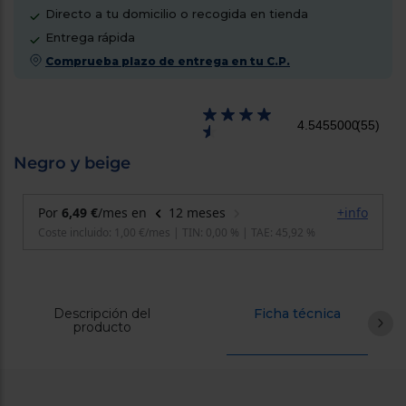
cercanos
Directo a tu domicilio o recogida en tienda
Priorizamos
Entrega rápida
la entrega
con
Comprueba plazo de entrega en tu C.P.
nuestros
propios
instaladores
Te
4.5455000
(55)
mostramos
tu tienda
más
Negro y beige
cercana
Ahorramos
en
combustible
y
cuidamos
el planeta
VALIDAR
Descripción del
Ficha técnica
producto
O
también
puedes:
Iniciar