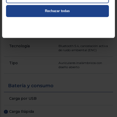
diferenciales
llamadas, carga rápida,
resistencia IPX4, diseño cómodo
Rechazar todas
Resistente al agua
1
Sin cables
Tecnología
Bluetooth 5.4, cancelación activa
de ruido ambiental (ENC)
Tipo
Auriculares inalámbricos con
diseño abierto
Batería y consumo
Carga por USB
Carga Rápida
!