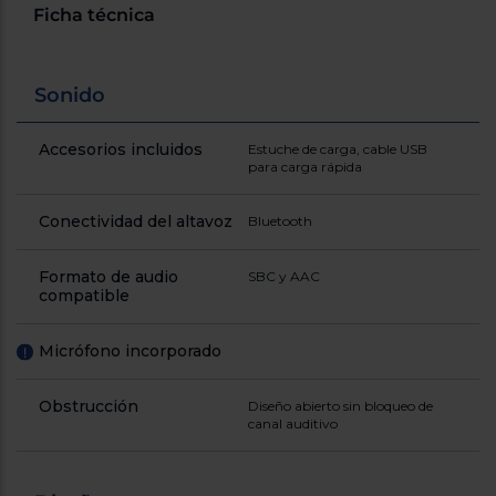
Registrarse
Ficha técnica
sesión
Sonido
Accesorios incluidos
Estuche de carga, cable USB
para carga rápida
Conectividad del altavoz
Bluetooth
Formato de audio
SBC y AAC
compatible
Micrófono incorporado
!
Obstrucción
Diseño abierto sin bloqueo de
canal auditivo