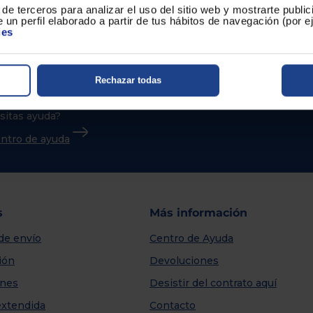
de terceros para analizar el uso del sitio web y mostrarte publi
 un perfil elaborado a partir de tus hábitos de navegación (por 
ies
Rechazar todas
sitas ayuda?
centro de ayuda
s
Más información
de envío
Centro de Ayuda
ión
Devoluciones
nes
Desistir del contrato aquí
extendida
Contacto