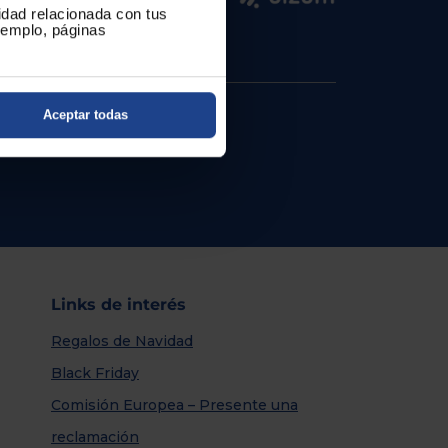
cidad relacionada con tus
ejemplo, páginas
Aceptar todas
Links de interés
Regalos de Navidad
Black Friday
Comisión Europea – Presente una
reclamación