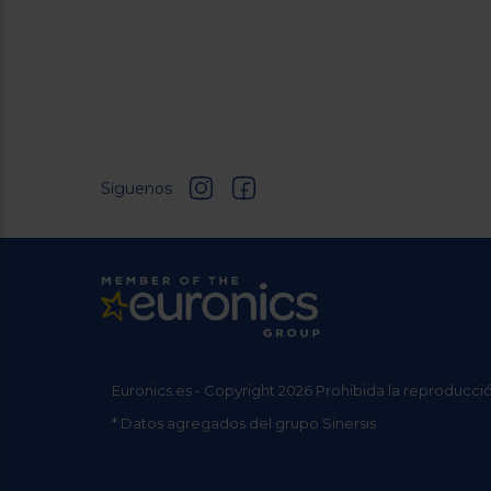
Síguenos
Euronics.es - Copyright 2026 Prohibida la reproducció
* Datos agregados del grupo Sinersis