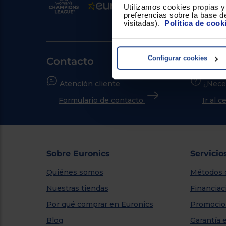
Utilizamos cookies propias y 
preferencias sobre la base de
visitadas).
Política de cook
Configurar cookies
Contacto
Atención cliente
¿Nece
Formulario de contacto
Ir al 
Sobre Euronics
Servicio
Quiénes somos
Métodos 
Nuestras tiendas
Financiac
Por qué comprar en Euronics
Promocio
Blog
Garantía 