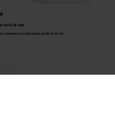
al
o estilo de vida
ista complementan la distribución sencilla de las tecl
...
›