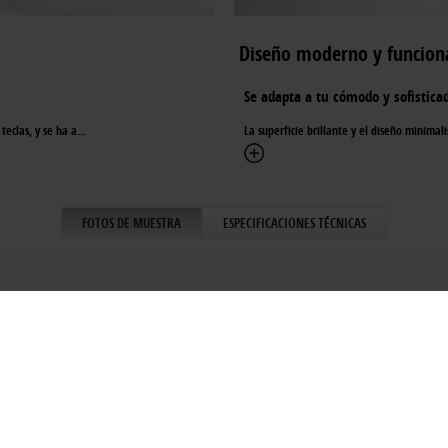
Diseño moderno y funcion
Se adapta a tu cómodo y sofisticad
teclas, y se ha a
...
La superficie brillante y el diseño minimal
FOTOS DE MUESTRA
ESPECIFICACIONES TÉCNICAS