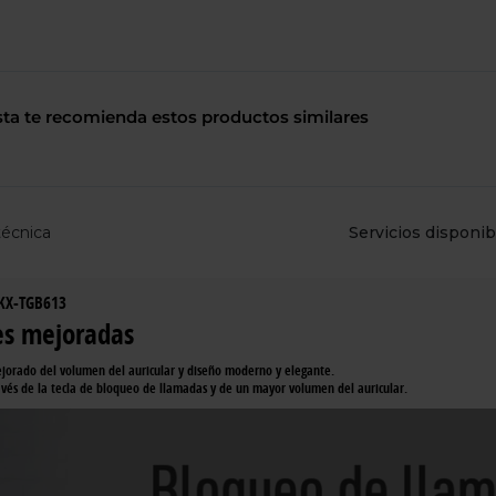
de
dispositivos
táctiles
pueden
usar
los
sta te recomienda estos productos similares
gestos
de
tocar
y
arrastrar.
técnica
Servicios disponib
 KX-TGB613
nes mejoradas
ejorado del volumen del auricular y diseño moderno y elegante.
avés de la tecla de bloqueo de llamadas y de un mayor volumen del auricular.